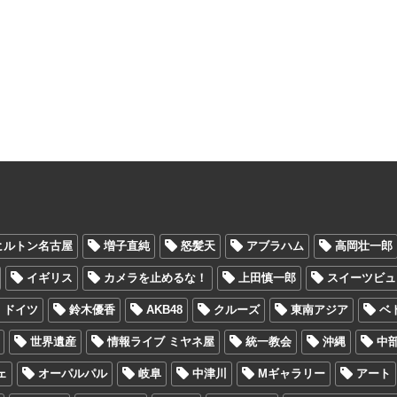
ヒルトン名古屋
増子直純
怒髪天
アブラハム
高岡壮一郎
イギリス
カメラを止めるな！
上田慎一郎
スイーツビュ
ドイツ
鈴木優香
AKB48
クルーズ
東南アジア
ベ
世界遺産
情報ライブ ミヤネ屋
統一教会
沖縄
中
ェ
オーパルパル
岐阜
中津川
Mギャラリー
アート