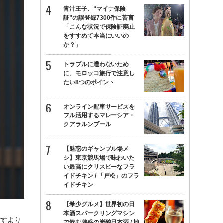
青汁王子、“マイナ保険
証”の誤登録7300件に苦言
「こんな状況で保険証廃止
をすすめて本当にいいの
か？」
トラブルに遭わないため
に、モロッコ旅行で注意し
たい8つのポイント
オンライン配車サービスを
フル活用するマレーシア・
クアラルンプール
【魅惑のギャンブル場メ
シ】東京競馬場で味わいた
い最高にクリスピーなフラ
イドチキン / 「戸松」のフラ
イドチキン
【希少グルメ】世界初の日
本酒スパークリングマシン
渡すより
で飲む魅惑の炭酸日本酒 / 地