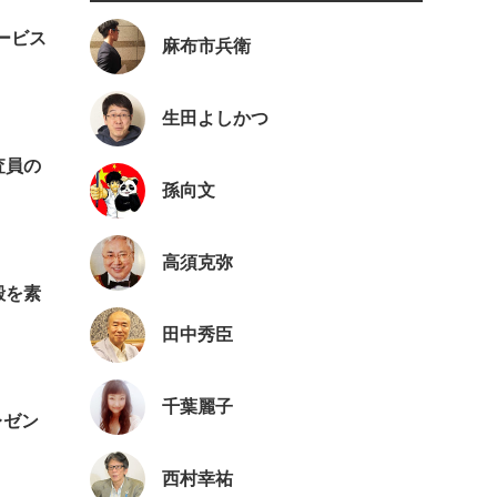
ービス
麻布市兵衛
生田よしかつ
査員の
孫向文
高須克弥
殻を素
田中秀臣
千葉麗子
レゼン
西村幸祐