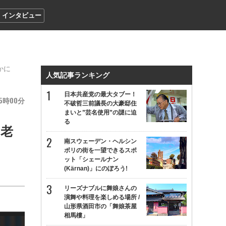
インタビュー
かに
人気記事ランキング
日本共産党の最大タブー！
5
00
不破哲三前議長の大豪邸住
まいと”芸名使用”の謎に迫
る
の老
南スウェーデン・ヘルシン
ボリの街を一望できるスポ
ット「シェールナン
(Kärnan)」にのぼろう!
リーズナブルに舞娘さんの
演舞や料理を楽しめる場所 /
山形県酒田市の「舞娘茶屋
相馬樓」