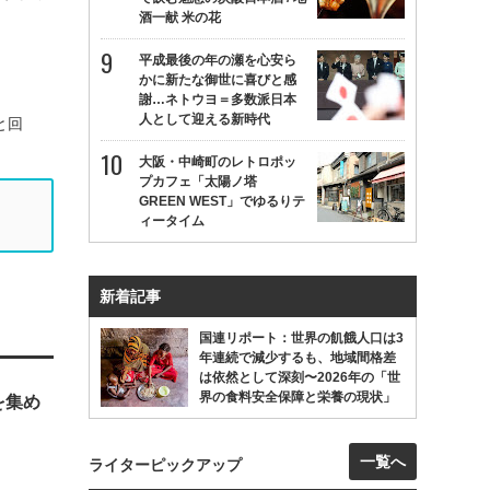
酒一献 米の花
平成最後の年の瀬を心安ら
かに新たな御世に喜びと感
謝…ネトウヨ＝多数派日本
人として迎える新時代
と回
大阪・中崎町のレトロポッ
プカフェ「太陽ノ塔
GREEN WEST」でゆるりテ
ィータイム
新着記事
国連リポート：世界の飢餓人口は3
年連続で減少するも、地域間格差
は依然として深刻〜2026年の「世
界の食料安全保障と栄養の現状」
を集め
一覧へ
ライターピックアップ