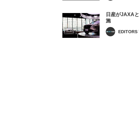
日産がJAX
施
EDITORS 