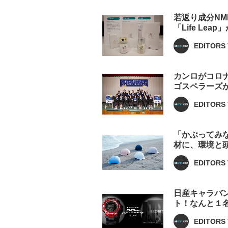
若返り成分N
「Life Lea
EDITORS 
カンロがコロ
ゴスペラーズ
EDITORS 
「かぶってみ
材に、環境と
EDITORS 
日産キャラバン
ト！なんと１名
EDITORS 