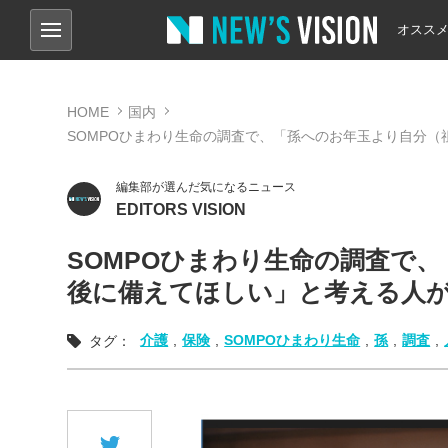
オスス
HOME
国内
SOMPOひまわり生命の調査で、「孫へのお年玉より自分
編集部が選んだ気になるニュース
EDITORS VISION
SOMPOひまわり生命の調査で
後に備えてほしい」と考える人
介護
,
保険
,
SOMPOひまわり生命
,
孫
,
調査
,
タグ：