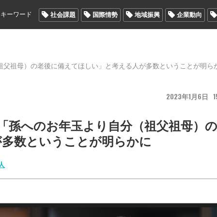
メキーワード
社会課題
国際情勢
地域振興
企業動向
（祖父祖母）の老後に備えてほしい」と考える人が多数ということが明ら
2023
1
6
1
、「孫へのお年玉より自分（祖父祖母）
が多数ということが明らかに
人