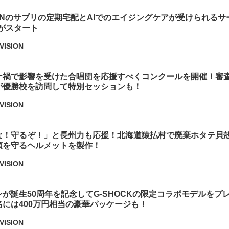
MNのサプリの定期宅配とAIでのエイジングケアが受けられるサ
p」がスタート
VISION
ナ禍で影響を受けた合唱団を応援すべくコンクールを開催！審
が優勝校を訪問して特別セッションも！
VISION
な！守るぞ！」と長州力も応援！北海道猿払村で廃棄ホタテ貝
頭を守るヘルメットを製作！
VISION
が誕生50周年を記念してG-SHOCKの限定コラボモデルをプ
には400万円相当の豪華パッケージも！
VISION