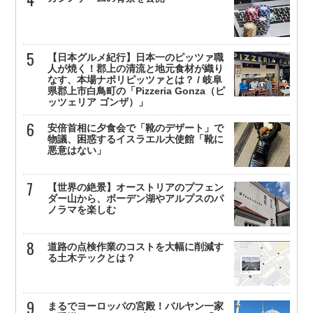
【日本グルメ紀行】日本一のピッツァ職
人が焼く！郡上の清流と地元食材が織り
なす、本場ナポリピッツァとは？ / 岐阜
県郡上市白鳥町の「Pizzeria Gonza（ピ
ッツェリア ゴンザ）」
安倍首相に夕食会で「靴のデザート」で
物議、困惑するイスラエル大使館「靴に
悪意はない」
【世界の絶景】オーストリアのプフェン
ダー山から、ボーデン湖やアルプスのパ
ノラマを楽しむ
道路の点検作業のコストを大幅に削減す
る土木テックとは？
まるでヨーロッパの宮殿！バルヤン一家