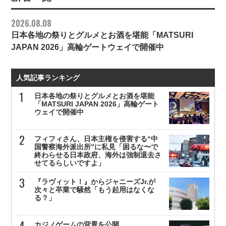
2026.08.08
日本各地の祭りとグルメとお酒を堪能「MATSURI
JAPAN 2026」高輪ゲートウェイで開催中
人気記事ランキング
日本各地の祭りとグルメとお酒を堪能
「MATSURI JAPAN 2026」高輪ゲート
ウェイで開催中
フィフィさん、日本主権を侵害する“中
国警察海外派出所”に私見「困るな〜で
終わらせる日本政府、海外は強制退去さ
せてるらしいですよ」
『ラヴィット！』からジャニーズJr.が
次々と卒業で騒然「もう起用はなくな
る？」
カジノゲームの背景を公開