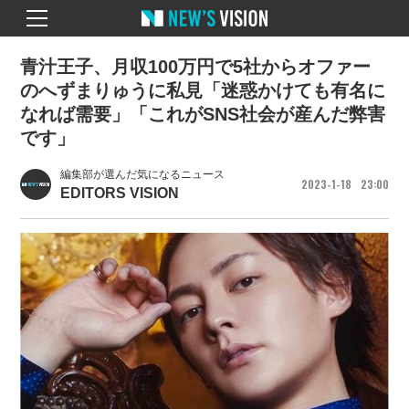
青汁王子、月収100万円で5社からオファー
のへずまりゅうに私見「迷惑かけても有名に
なれば需要」「これがSNS社会が産んだ弊害
です」
編集部が選んだ気になるニュース
2023
1
18
23
00
EDITORS VISION