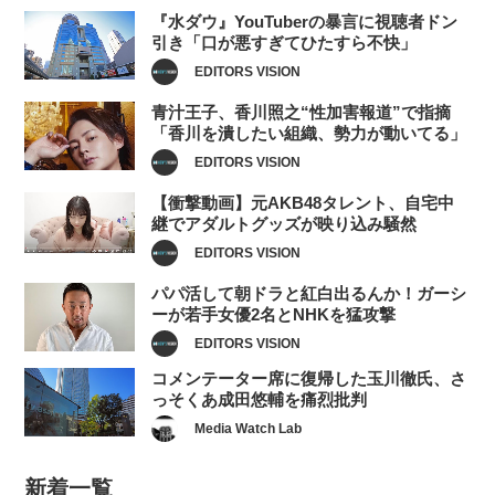
『水ダウ』YouTuberの暴言に視聴者ドン
引き「口が悪すぎてひたすら不快」
EDITORS VISION
青汁王子、香川照之“性加害報道”で指摘
「香川を潰したい組織、勢力が動いてる」
EDITORS VISION
【衝撃動画】元AKB48タレント、自宅中
継でアダルトグッズが映り込み騒然
EDITORS VISION
パパ活して朝ドラと紅白出るんか！ガーシ
ーが若手女優2名とNHKを猛攻撃
EDITORS VISION
コメンテーター席に復帰した玉川徹氏、さ
っそくあ成田悠輔を痛烈批判
Media Watch Lab
新着一覧