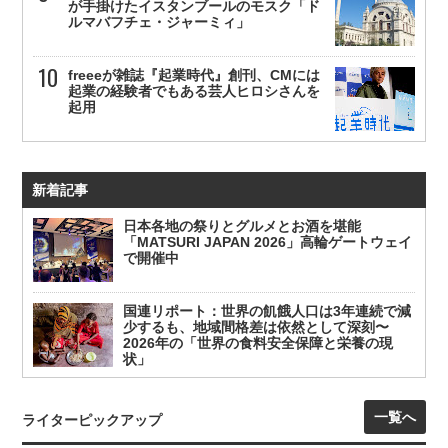
が手掛けたイスタンブールのモスク「ド
ルマバフチェ・ジャーミィ」
freeeが雑誌『起業時代』創刊、CMには
起業の経験者でもある芸人ヒロシさんを
起用
新着記事
日本各地の祭りとグルメとお酒を堪能
「MATSURI JAPAN 2026」高輪ゲートウェイ
で開催中
国連リポート：世界の飢餓人口は3年連続で減
少するも、地域間格差は依然として深刻〜
2026年の「世界の食料安全保障と栄養の現
状」
一覧へ
ライターピックアップ