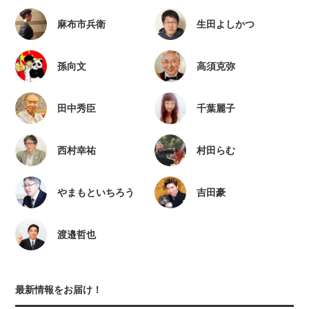
麻布市兵衛
生田よしかつ
孫向文
高須克弥
田中秀臣
千葉麗子
西村幸祐
村田らむ
やまもといちろう
吉田豪
渡邉哲也
最新情報をお届け！