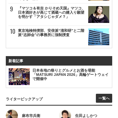
『マツコ＆有吉 かりそめ天国』マツコ、
日本酒好きが高じて酒蔵への婿入り願望
を明かす「アタシじゃダメ？」
東京地検特捜部、安倍派“清和研”と二階
派“志帥会”の事務所に強制捜査
新着記事
日本各地の祭りとグルメとお酒を堪能
「MATSURI JAPAN 2026」高輪ゲートウェイ
で開催中
一覧へ
ライターピックアップ
麻布市兵衛
生田よしかつ