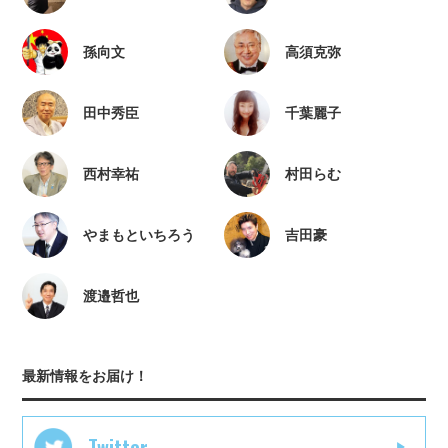
孫向文
高須克弥
田中秀臣
千葉麗子
西村幸祐
村田らむ
やまもといちろう
吉田豪
渡邉哲也
最新情報をお届け！
Twitter