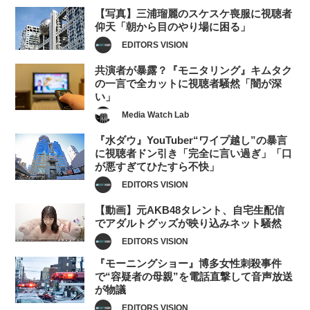
【写真】三浦瑠麗のスケスケ喪服に視聴者
仰天「朝から目のやり場に困る」
EDITORS VISION
共演者が暴露？『モニタリング』キムタク
の一言で全カットに視聴者騒然「闇が深
い」
Media Watch Lab
『水ダウ』YouTuber“ワイプ越し”の暴言
に視聴者ドン引き「完全に言い過ぎ」「口
が悪すぎてひたすら不快」
EDITORS VISION
【動画】元AKB48タレント、自宅生配信
でアダルトグッズが映り込みネット騒然
EDITORS VISION
『モーニングショー』博多女性刺殺事件
で“容疑者の母親”を電話直撃して音声放送
が物議
EDITORS VISION