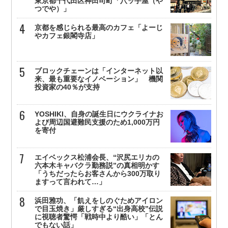
東京都千代田区神田司町「八ッ手屋（や
つでや）」
京都を感じられる最高のカフェ「よーじ
やカフェ銀閣寺店」
ブロックチェーンは「インターネット以
来、最も重要なイノベーション」 機関
投資家の40％が支持
YOSHIKI、自身の誕生日にウクライナお
よび周辺国避難民支援のため1,000万円
を寄付
エイベックス松浦会長、“沢尻エリカの
六本木キャバクラ勤務説”の真相明かす
「うちだったらお客さんから300万取り
ますって言われて…」
浜田雅功、「飢えをしのぐためアイロン
で目玉焼き」厳しすぎる“出身高校”伝説
に視聴者驚愕「戦時中より酷い」「とん
でもない話」