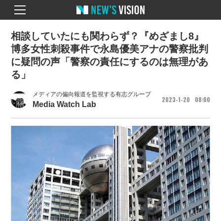
相談していたにも関わらず？『めざまし8』
博多女性刺殺事件で永島優美アナの警察批判
に疑問の声「警察の責任にするのは無理があ
る」
メディアの偏向報道を監視する有志グループ
2023
1
20
08
00
Media Watch Lab