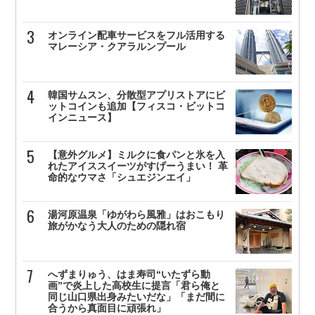
オンライン配車サービスをフル活用する
マレーシア・クアラルンプール
韓国サムスン、分散型アプリストアにビ
ットコインも追加【フィスコ・ビットコ
インニュース】
【意外グルメ】ミルクに食パンと氷を入
れたアイススイーツがすげーうまい！ 革
命的なウマさ「シュエジンエイ」
湯河原温泉「ゆがわら風雅」はおこもり
旅がかなう大人のための隠れ宿
へずまりゅう、はま寿司“いたずら動
画”で炎上した高校生に提言「君ら俺と
同じ山口県出身みたいだな」「まだ間に
合うから真面目に頑張れ」