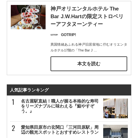
神戸オリエンタルホテル The
Bar J.W.Hartの限定ストロベリ
ーアフタヌーンティー
GOTRIP!
異国情緒あふれる神戸旧居留地に佇むオリエンタ
ルホテル17階の「The Bar J
…
本文を読む
人気記事ランキング
名古屋駅直結！職人が握る本格的な寿司
をリーズナブルに味わえる『鮨やすぞ
う。』
愛知県田原市の玄関口「三河田原駅」周
辺の観光スポットとおすすめレストラン