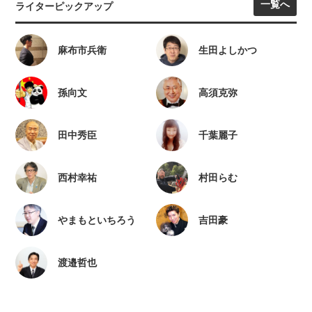
一覧へ
ライターピックアップ
麻布市兵衛
生田よしかつ
孫向文
高須克弥
田中秀臣
千葉麗子
西村幸祐
村田らむ
やまもといちろう
吉田豪
渡邉哲也