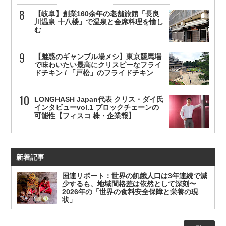
【岐阜】創業160余年の老舗旅館「長良
川温泉 十八楼」で温泉と会席料理を愉し
む
【魅惑のギャンブル場メシ】東京競馬場
で味わいたい最高にクリスピーなフライ
ドチキン / 「戸松」のフライドチキン
LONGHASH Japan代表 クリス・ダイ氏
インタビューvol.1 ブロックチェーンの
可能性【フィスコ 株・企業報】
新着記事
国連リポート：世界の飢餓人口は3年連続で減
少するも、地域間格差は依然として深刻〜
2026年の「世界の食料安全保障と栄養の現
状」