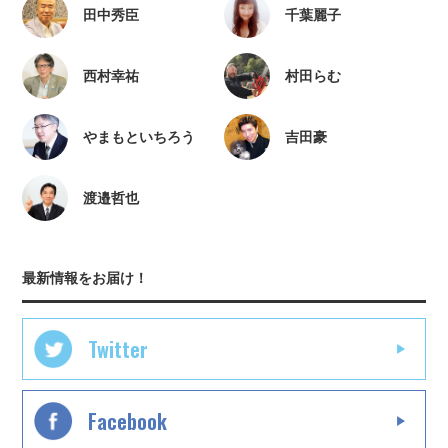
田中秀臣
千葉麗子
西村幸祐
村田らむ
やまもといちろう
吉田豪
渡邉哲也
最新情報をお届け！
Twitter
Facebook