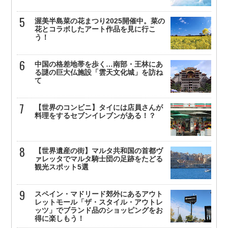
渥美半島菜の花まつり2025開催中。菜の
花とコラボしたアート作品を見に行こ
う！
中国の格差地帯を歩く…南部・王林にあ
る謎の巨大仏施設「雲天文化城」を訪ね
て
【世界のコンビニ】タイには店員さんが
料理をするセブンイレブンがある！？
【世界遺産の街】マルタ共和国の首都ヴ
ァレッタでマルタ騎士団の足跡をたどる
観光スポット5選
スペイン・マドリード郊外にあるアウト
レットモール「ザ・スタイル・アウトレ
ッツ」でブランド品のショッピングをお
得に楽しもう！