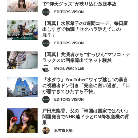
で“仰天グッズ”が映り込む放送事故
EDITORS VISION
【写真】水原希子の1週間コーデ、毎日露
出しすぎで物議「セクハラ訴えてこの
服？」
EDITORS VISION
【写真】共演者から“すっぴん”マツコ・デ
ラックスの画像流出でネット騒然
Media Watch Lab
『水ダウ』YouTuber“ワイプ越し”の暴言
に視聴者ドン引き「完全に言い過ぎ」「口
が悪すぎてひたすら不快」
EDITORS VISION
戸田恵梨香、父の「韓国は国家ではない」
問題発言でNHK連ドラとCM降板危機の背
景
麻布市兵衛