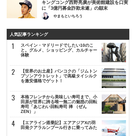
キングコング西野亮廣が美術館建設を口実
に「3億円募金詐欺未遂」の顛末
やまもといちろう
人気記事ランキング
スペイン・マドリードでしたい10のこ
と。グルメ、ショッピング、カルチャー
体験
【世界のお土産】バンコクの「ジムトン
プソンアウトレット」で高級タイシルク
を激安価格でゲット！
本格フレンチから美味しい寿司まで、小
田原が世界に誇る唯一無二の魅惑の回転
寿司「あじわい回転寿司 禅 （ぜん
ZEN）」
【エアライン搭乗記】エアアジアXの羽
田発クアラルンプール行きに乗ってみた