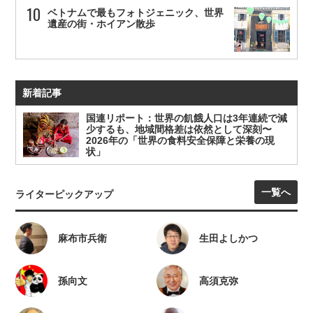
ベトナムで最もフォトジェニック、世界
遺産の街・ホイアン散歩
新着記事
国連リポート：世界の飢餓人口は3年連続で減
少するも、地域間格差は依然として深刻〜
2026年の「世界の食料安全保障と栄養の現
状」
一覧へ
ライターピックアップ
麻布市兵衛
生田よしかつ
孫向文
高須克弥