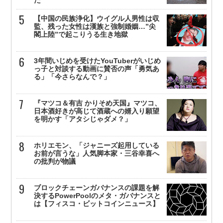
【中国の民族浄化】ウイグル人男性は収
監、残った女性は漢族と強制婚姻…”尖
閣上陸”で起こりうる生き地獄
3年間いじめを受けたYouTuberがいじめ
っ子と対談する動画に賛否の声「勇気あ
る」「今さらなんで？」
『マツコ＆有吉 かりそめ天国』マツコ、
日本酒好きが高じて酒蔵への婿入り願望
を明かす「アタシじゃダメ？」
ホリエモン、「ジャニーズ起用している
お前が言うな」人気脚本家・三谷幸喜へ
の批判が物議
ブロックチェーンガバナンスの課題を解
決するPowerPoolのメタ・ガバナンスと
は【フィスコ・ビットコインニュース】