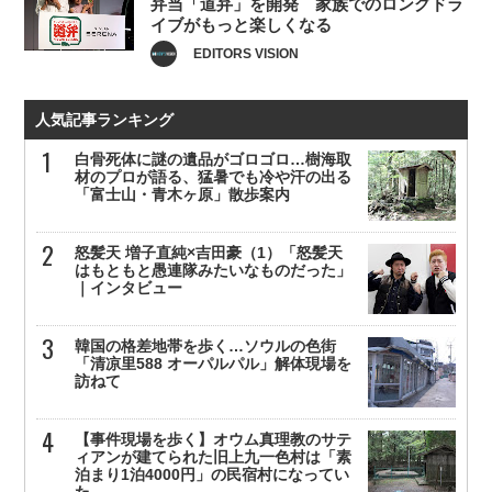
弁当「道弁」を開発 家族でのロングドラ
イブがもっと楽しくなる
EDITORS VISION
人気記事ランキング
白骨死体に謎の遺品がゴロゴロ…樹海取
材のプロが語る、猛暑でも冷や汗の出る
「富士山・青木ヶ原」散歩案内
怒髪天 増子直純×吉田豪（1）「怒髪天
はもともと愚連隊みたいなものだった」
｜インタビュー
韓国の格差地帯を歩く…ソウルの色街
「清凉里588 オーパルパル」解体現場を
訪ねて
【事件現場を歩く】オウム真理教のサテ
ィアンが建てられた旧上九一色村は「素
泊まり1泊4000円」の民宿村になってい
た