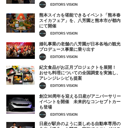
EDITORS VISION
熊本スイカを堪能できるイベント「熊本春
スイカフェア」を、八芳園と熊本市が都内
にて開催
EDITORS VISION
婚礼事業の老舗の八芳園が日本各地の観光
プロデュース事業に乗り出す
EDITORS VISION
紀文食品がお正月プロジェクトを展開！
おせち料理についての全国調査を実施し、
アレンジレシピも提案
EDITORS VISION
創立90周年を迎える日産がアニバーサリー
イベントを開催 未来的なコンセプトカー
も登場
EDITORS VISION
日産が駅弁のように楽しめる自動車専用の