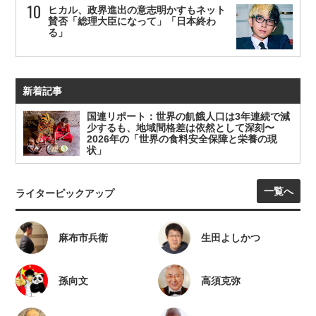
ヒカル、政界進出の意志明かすもネット
賛否「総理大臣になって」「日本終わ
る」
新着記事
国連リポート：世界の飢餓人口は3年連続で減
少するも、地域間格差は依然として深刻〜
2026年の「世界の食料安全保障と栄養の現
状」
一覧へ
ライターピックアップ
麻布市兵衛
生田よしかつ
孫向文
高須克弥