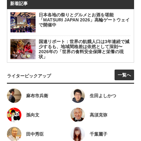
新着記事
日本各地の祭りとグルメとお酒を堪能
「MATSURI JAPAN 2026」高輪ゲートウェイ
で開催中
国連リポート：世界の飢餓人口は3年連続で減
少するも、地域間格差は依然として深刻〜
2026年の「世界の食料安全保障と栄養の現
状」
一覧へ
ライターピックアップ
麻布市兵衛
生田よしかつ
孫向文
高須克弥
田中秀臣
千葉麗子