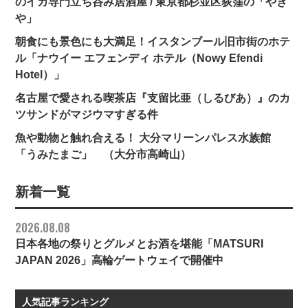
のイカ専門立ち呑み居酒屋 / 東京都杉並区荻窪の「やき
や」
朝食にも景色にも大満足！イスタンブール旧市街のホテ
ル「ナウイー エフェンディ ホテル（Nowy Efendi
Hotel）」
名古屋で愛される喫茶店『支留比亜（しるびあ）』のカ
ツサンドがマジウマすぎる件
魚や動物と触れ合える！ 大分マリーンパレス水族館
「うみたまご」 （大分市高崎山）
新着一覧
2026.08.08
日本各地の祭りとグルメとお酒を堪能「MATSURI
JAPAN 2026」高輪ゲートウェイで開催中
人気記事ランキング