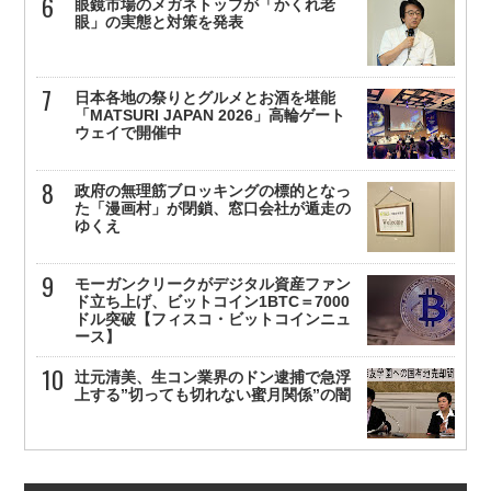
眼鏡市場のメガネトップが「かくれ老
眼」の実態と対策を発表
日本各地の祭りとグルメとお酒を堪能
「MATSURI JAPAN 2026」高輪ゲート
ウェイで開催中
政府の無理筋ブロッキングの標的となっ
た「漫画村」が閉鎖、窓口会社が遁走の
ゆくえ
モーガンクリークがデジタル資産ファン
ド立ち上げ、ビットコイン1BTC＝7000
ドル突破【フィスコ・ビットコインニュ
ース】
辻元清美、生コン業界のドン逮捕で急浮
上する”切っても切れない蜜月関係”の闇