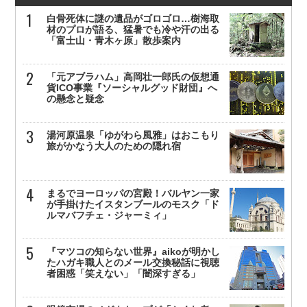
白骨死体に謎の遺品がゴロゴロ…樹海取
材のプロが語る、猛暑でも冷や汗の出る
「富士山・青木ヶ原」散歩案内
「元アブラハム」高岡壮一郎氏の仮想通
貨ICO事業『ソーシャルグッド財団』へ
の懸念と疑念
湯河原温泉「ゆがわら風雅」はおこもり
旅がかなう大人のための隠れ宿
まるでヨーロッパの宮殿！バルヤン一家
が手掛けたイスタンブールのモスク「ド
ルマバフチェ・ジャーミィ」
『マツコの知らない世界』aikoが明かし
たハガキ職人とのメール交換秘話に視聴
者困惑「笑えない」「闇深すぎる」