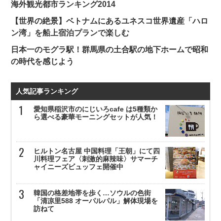
海外観光都市ランキング2014
【世界の絶景】ベトナムにあるユネスコ世界遺産「ハロ
ン湾」を船上宿泊プランで楽しむ
日本一のモグラ駅！群馬県の土合駅の地下ホームで昭和
の時代を感じよう
人気記事ランキング
愛知県稲沢市のにじいろcafe は5種類か
ら選べる豪華モーニングセットが人気！
ヒルトン名古屋 中国料理「王朝」にて四
川料理フェア〈刺激的麻辣味〉サマーチ
ャイニーズビュッフェ開催中
韓国の格差地帯を歩く…ソウルの色街
「清凉里588 オーパルパル」解体現場を
訪ねて