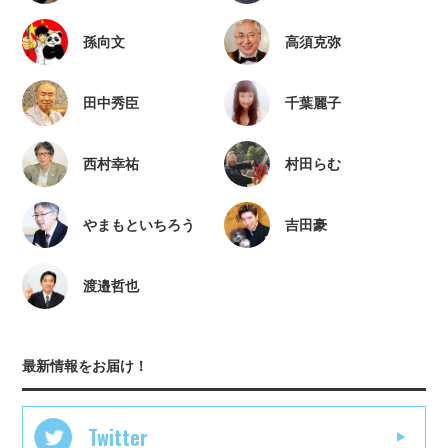
孫向文
高須克弥
田中秀臣
千葉麗子
西村幸祐
村田らむ
やまもといちろう
吉田豪
渡邉哲也
最新情報をお届け！
Twitter