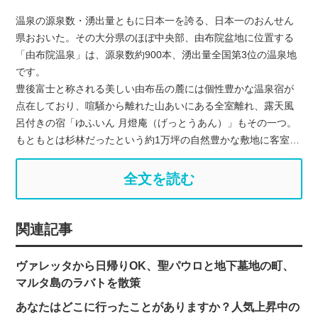
温泉の源泉数・湧出量ともに日本一を誇る、日本一のおんせん
県おおいた。その大分県のほぼ中央部、由布院盆地に位置する
「由布院温泉」は、源泉数約900本、湧出量全国第3位の温泉地
です。
豊後富士と称される美しい由布岳の麓には個性豊かな温泉宿が
点在しており、喧騒から離れた山あいにある全室離れ、露天風
呂付きの宿「ゆふいん 月燈庵（げっとうあん）」もその一つ。
もともとは杉林だったという約1万坪の自然豊かな敷地に客室…
全文を読む
関連記事
ヴァレッタから日帰りOK、聖パウロと地下墓地の町、
マルタ島のラバトを散策
あなたはどこに行ったことがありますか？人気上昇中の