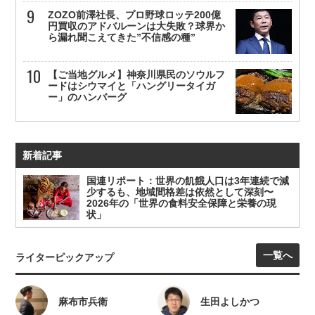
ZOZO前澤社長、プロ野球ロッテ200億
円買収のアドバルーンは大失敗？球界か
ら漏れ聞こえてきた”不信感の種”
【ご当地グルメ】神奈川県民のソウルフ
ードはシウマイと「ハングリータイガ
ー」のハンバーグ
新着記事
国連リポート：世界の飢餓人口は3年連続で減
少するも、地域間格差は依然として深刻〜
2026年の「世界の食料安全保障と栄養の現
状」
一覧へ
ライターピックアップ
麻布市兵衛
生田よしかつ