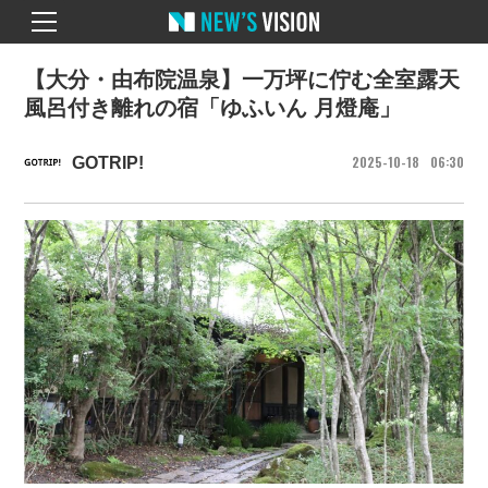
【大分・由布院温泉】一万坪に佇む全室露天
風呂付き離れの宿「ゆふいん 月燈庵」
2025
10
18
06
30
GOTRIP!