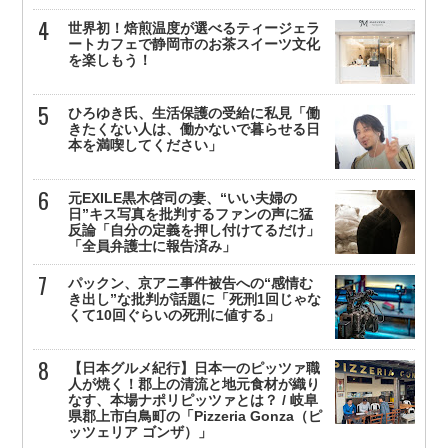
世界初！焙煎温度が選べるティージェラ
ートカフェで静岡市のお茶スイーツ文化
を楽しもう！
ひろゆき氏、生活保護の受給に私見「働
きたくない人は、働かないで暮らせる日
本を満喫してください」
元EXILE黒木啓司の妻、“いい夫婦の
日”キス写真を批判するファンの声に猛
反論「自分の定義を押し付けてるだけ」
「全員弁護士に報告済み」
パックン、京アニ事件被告への“感情む
き出し”な批判が話題に「死刑1回じゃな
くて10回ぐらいの死刑に値する」
【日本グルメ紀行】日本一のピッツァ職
人が焼く！郡上の清流と地元食材が織り
なす、本場ナポリピッツァとは？ / 岐阜
県郡上市白鳥町の「Pizzeria Gonza（ピ
ッツェリア ゴンザ）」