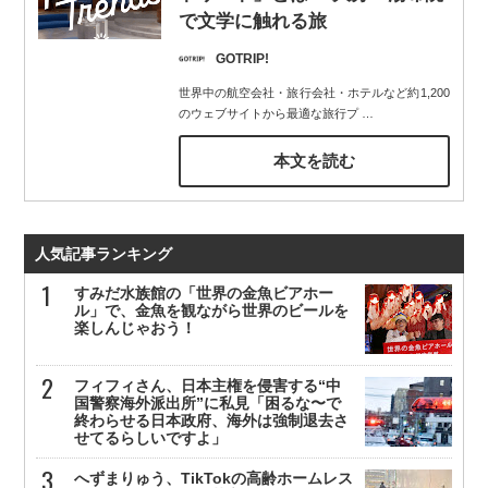
で文学に触れる旅
GOTRIP!
世界中の航空会社・旅行会社・ホテルなど約1,200
のウェブサイトから最適な旅行プ
…
本文を読む
人気記事ランキング
すみだ水族館の「世界の金魚ビアホー
ル」で、金魚を観ながら世界のビールを
楽しんじゃおう！
フィフィさん、日本主権を侵害する“中
国警察海外派出所”に私見「困るな〜で
終わらせる日本政府、海外は強制退去さ
せてるらしいですよ」
へずまりゅう、TikTokの高齢ホームレス