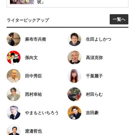
状」
一覧へ
ライターピックアップ
麻布市兵衛
生田よしかつ
孫向文
高須克弥
田中秀臣
千葉麗子
西村幸祐
村田らむ
やまもといちろう
吉田豪
渡邉哲也