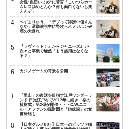
女性“集団いじめ”に苦言「こいつらホー
ムレス舐めとんか？何も面白くないし笑
えんぞ」
へずまりゅう、「デブって誹謗中傷すん
なや」選挙演説中に野次られメガホン破
壊の大暴れ
『ラヴィット！』からジャニーズJr.が
次々と卒業で騒然「もう起用はなくな
る？」
カジノゲームの背景を公開
「里山」の復活を目指す江戸ワンダーラ
ンド 日光江戸村で2017年に続き「桜の
植樹式」第2弾が開催・・・C.W.ニコ
ル・アファンの森財団と「姉妹森」の覚
書締結も
【日本グルメ紀行】日本一のピッツァ職