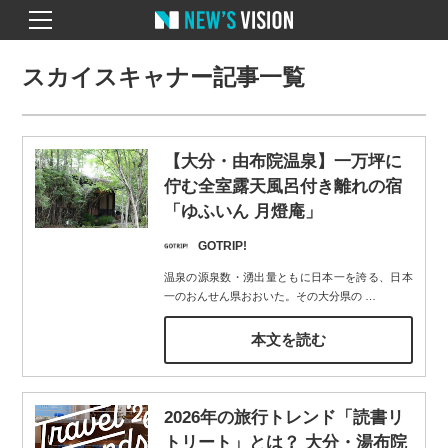
スカイスキャナー記事一覧
【大分・由布院温泉】一万坪に
佇む全室露天風呂付き離れの宿
「ゆふいん 月燈庵」
GOTRIP!
温泉の源泉数・湧出量ともに日本一を誇る、日本
一のおんせん県おおいた。その大分県の
…
本文を読む
2026年の旅行トレンド「読書リ
トリート」とは？ 大分・湯布院