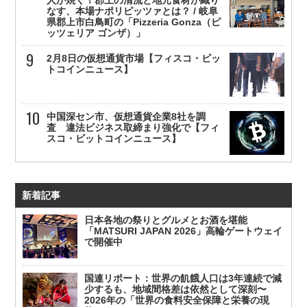
人が焼く！郡上の清流と地元食材が織り
なす、本場ナポリピッツァとは？ / 岐阜
県郡上市白鳥町の「Pizzeria Gonza（ピ
ッツェリア ゴンザ）」
2月8日の仮想通貨市場【フィスコ・ビッ
トコインニュース】
中国深セン市、仮想通貨企業8社を調
査 違法ビジネス取締まり強化で【フィ
スコ・ビットコインニュース】
新着記事
日本各地の祭りとグルメとお酒を堪能
「MATSURI JAPAN 2026」高輪ゲートウェイ
で開催中
国連リポート：世界の飢餓人口は3年連続で減
少するも、地域間格差は依然として深刻〜
2026年の「世界の食料安全保障と栄養の現