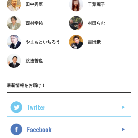
田中秀臣
千葉麗子
西村幸祐
村田らむ
やまもといちろう
吉田豪
渡邉哲也
最新情報をお届け！
Twitter
Facebook