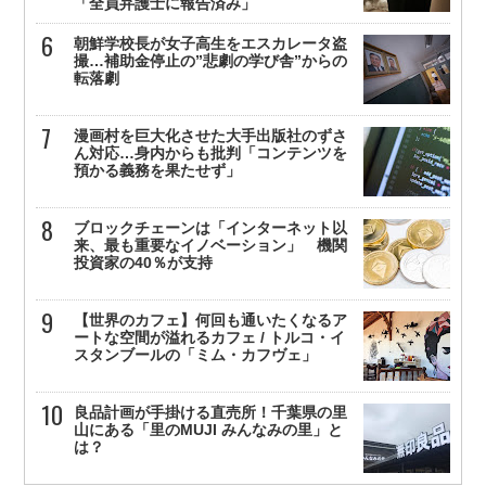
「全員弁護士に報告済み」
朝鮮学校長が女子高生をエスカレータ盗
撮…補助金停止の”悲劇の学び舎”からの
転落劇
漫画村を巨大化させた大手出版社のずさ
ん対応…身内からも批判「コンテンツを
預かる義務を果たせず」
ブロックチェーンは「インターネット以
来、最も重要なイノベーション」 機関
投資家の40％が支持
【世界のカフェ】何回も通いたくなるア
ートな空間が溢れるカフェ / トルコ・イ
スタンブールの「ミム・カフヴェ」
良品計画が手掛ける直売所！千葉県の里
山にある「里のMUJI みんなみの里」と
は？