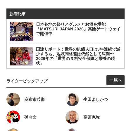
新着記事
日本各地の祭りとグルメとお酒を堪能
「MATSURI JAPAN 2026」高輪ゲートウェイ
で開催中
国連リポート：世界の飢餓人口は3年連続で減
少するも、地域間格差は依然として深刻〜
2026年の「世界の食料安全保障と栄養の現
状」
一覧へ
ライターピックアップ
麻布市兵衛
生田よしかつ
孫向文
高須克弥