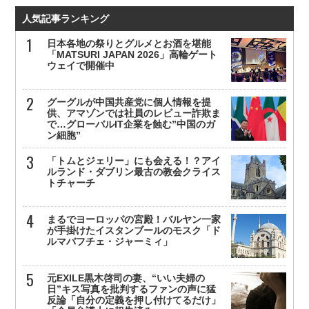
人気記事ランキング
日本各地の祭りとグルメとお酒を堪能
「MATSURI JAPAN 2026」高輪ゲート
ウェイで開催中
グーグルが中国共産党に個人情報を提
供、アマゾンでは社員のレビュー詐欺ま
で…グローバルIT企業を蝕む”中国のガ
ン細胞”
「トムとジェリー」にも会える！？アイ
ルランド・ダブリン最古の教会クライス
トチャーチ
まるでヨーロッパの宮殿！バルヤン一家
が手掛けたイスタンブールのモスク「ド
ルマバフチェ・ジャーミィ」
元EXILE黒木啓司の妻、“いい夫婦の
日”キス写真を批判するファンの声に猛
反論「自分の定義を押し付けてるだけ」