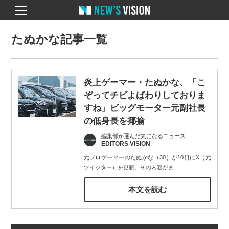
たぬかな記事一覧
炎上ゲーマー・たぬかな、「こ
ぞってチビよばわりしておりま
すね」ビッグモーター元副社長
の低身長を揶揄
編集部が選んだ気になるニュース
EDITORS VISION
元プロゲーマーのたぬかな（30）が10日にX（元
ツイッター）を更新。その内容がま
…
本文を読む