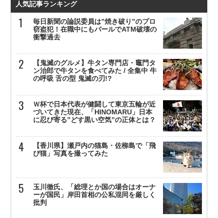
人気記事ランキング
毎日新聞の論説委員は”焼き破り”のプロ
窃盗犯！在職中にもバールでATM破壊の
衝撃過去
【鬼滅のグルメ】牛タン専門店・竈門タ
ン治郎で牛タンを食べてみた / 全集中 牛
の呼吸 舌の型 鬼滅の刃!?
Ｗ杯で日本代表が健闘して東京五輪が近
づいてきた現在、「HINOMARU」日本
に忍び寄る”どす黒い空気”の正体とは？
【香川県】瀬戸内の猫島・佐柳島で「飛
び猫」写真を撮ってみた
玉川徹氏、「総理とか国の場合はオーナ
ーが国民」岸田首相の公私混同を厳しく
批判