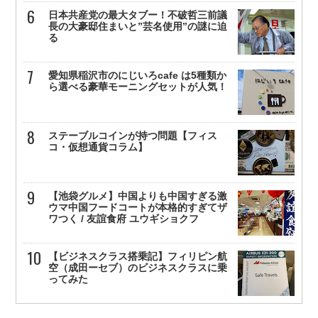
日本共産党の最大タブー！不破哲三前議
長の大豪邸住まいと”芸名使用”の謎に迫
る
愛知県稲沢市のにじいろcafe は5種類か
ら選べる豪華モーニングセットが人気！
ステーブルコインが持つ問題【フィス
コ・仮想通貨コラム】
【池袋グルメ】中国よりも中国すぎる激
ウマ中国フードコートが本格的すぎてザ
ワつく / 友誼食府 ユウギショクフ
【ビジネスクラス搭乗記】フィリピン航
空（成田ーセブ）のビジネスクラスに乗
ってみた