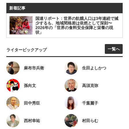
新着記事
国連リポート：世界の飢餓人口は3年連続で減
少するも、地域間格差は依然として深刻〜
2026年の「世界の食料安全保障と栄養の現
状」
一覧へ
ライターピックアップ
麻布市兵衛
生田よしかつ
孫向文
高須克弥
田中秀臣
千葉麗子
西村幸祐
村田らむ