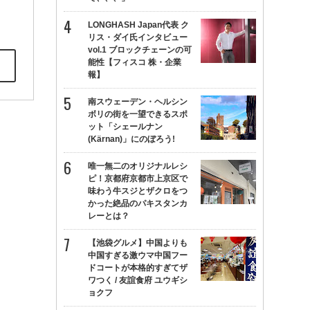
LONGHASH Japan代表 ク
リス・ダイ氏インタビュー
vol.1 ブロックチェーンの可
能性【フィスコ 株・企業
報】
南スウェーデン・ヘルシン
ボリの街を一望できるスポ
ット「シェールナン
(Kärnan)」にのぼろう!
唯一無二のオリジナルレシ
ピ！京都府京都市上京区で
味わう牛スジとザクロをつ
かった絶品のパキスタンカ
レーとは？
【池袋グルメ】中国よりも
中国すぎる激ウマ中国フー
ドコートが本格的すぎてザ
ワつく / 友誼食府 ユウギシ
ョクフ