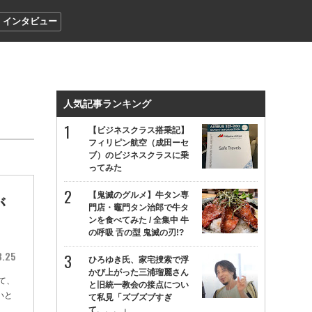
インタビュー
人気記事ランキング
【ビジネスクラス搭乗記】
フィリピン航空（成田ーセ
ブ）のビジネスクラスに乗
ってみた
【鬼滅のグルメ】牛タン専
が
門店・竈門タン治郎で牛タ
ンを食べてみた / 全集中 牛
の呼吸 舌の型 鬼滅の刃!?
3.25
ひろゆき氏、家宅捜索で浮
かび上がった三浦瑠麗さん
て、
と旧統一教会の接点につい
いと
て私見「ズブズブすぎ
て、、、」