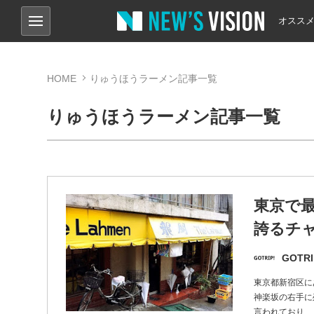
オスス
HOME
りゅうほうラーメン記事一覧
りゅうほうラーメン記事一覧
東京で
誇るチ
GOTRI
東京都新宿区に
神楽坂の右手に
言われており、