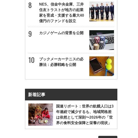
NES、信金中央金庫、三井
住友トラストが地方の起業
家を育成・支援する最大40
億円のファンドを設立
カジノゲームの背景を公開
ブックメーカーテニスの必
勝法：必勝戦略を公開
新着記事
国連リポート：世界の飢餓人口は3
年連続で減少するも、地域間格差
は依然として深刻〜2026年の「世
界の食料安全保障と栄養の現状」