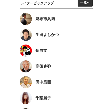
一覧へ
ライターピックアップ
麻布市兵衛
生田よしかつ
孫向文
高須克弥
田中秀臣
千葉麗子