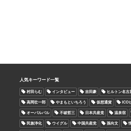
人気キーワード一覧
村田らむ
インタビュー
吉田豪
ヒルトン名古
高岡壮一郎
やまもといちろう
仮想通貨
IC
オーパルパル
不破哲三
日本共産党
温泉宿
民族浄化
ウイグル
中国共産党
孫向文