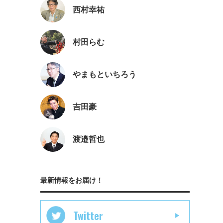
西村幸祐
村田らむ
やまもといちろう
吉田豪
渡邉哲也
最新情報をお届け！
Twitter