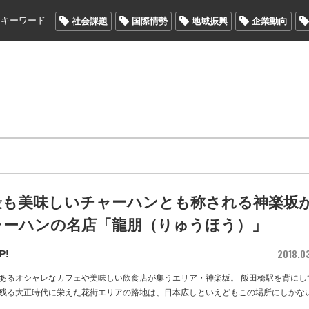
メキーワード
社会課題
国際情勢
地域振興
企業動向
最も美味しいチャーハンとも称される神楽坂
ャーハンの名店「龍朋（りゅうほう）」
2018.0
P!
あるオシャレなカフェや美味しい飲食店が集うエリア・神楽坂。 飯田橋駅を背にし
残る大正時代に栄えた花街エリアの路地は、日本広しといえどもこの場所にしかな
…