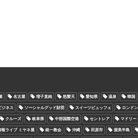
屋
名古屋
増子直純
怒髪天
愛知県
温泉
韓国
Oビジネス
ソーシャルグッド財団
スイーツビュッフェ
ロンド
クルーズ
岐阜県
中部国際空港
セントレア
マドリー
情報ライブ ミヤネ屋
統一教会
沖縄
田原市
渥美半島