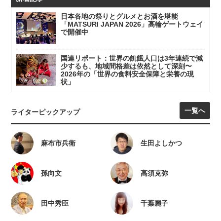
日本各地の祭りとグルメとお酒を堪能
「MATSURI JAPAN 2026」高輪ゲートウェイ
で開催中
国連リポート：世界の飢餓人口は3年連続で減
少するも、地域間格差は依然として深刻〜
2026年の「世界の食料安全保障と栄養の現
状」
一覧へ
ライターピックアップ
麻布市兵衛
生田よしかつ
孫向文
高須克弥
田中秀臣
千葉麗子