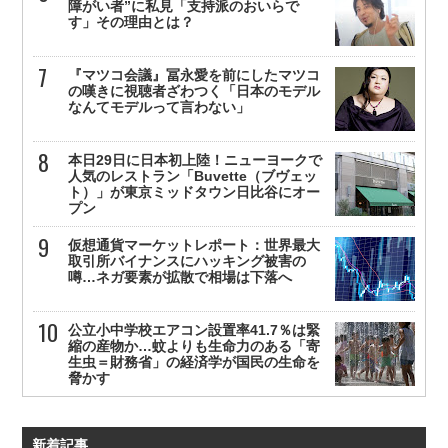
障がい者”に私見「支持派のおいらで
す」その理由とは？
『マツコ会議』冨永愛を前にしたマツコ
の嘆きに視聴者ざわつく「日本のモデル
なんてモデルって言わない」
本日29日に日本初上陸！ニューヨークで
人気のレストラン「Buvette（ブヴェッ
ト）」が東京ミッドタウン日比谷にオー
プン
仮想通貨マーケットレポート：世界最大
取引所バイナンスにハッキング被害の
噂…ネガ要素が拡散で相場は下落へ
公立小中学校エアコン設置率41.7％は緊
縮の産物か…蚊よりも生命力のある「寄
生虫＝財務省」の経済学が国民の生命を
脅かす
新着記事