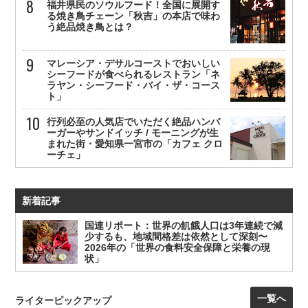
福井県民のソウルフード！全国に展開す
る焼き鳥チェーン「秋吉」の本店で味わ
う絶品焼き鳥とは？
マレーシア・デサルコーストでおいしい
シーフードが食べられるレストラン「ネ
ラヤン・シーフード・バイ・ザ・コース
ト」
行列必至の人気店でいただく絶品ハンバ
ーガーやサンドイッチ / モーニングが生
まれた街・愛知県一宮市の「カフェ クロ
ーチェ」
新着記事
国連リポート：世界の飢餓人口は3年連続で減
少するも、地域間格差は依然として深刻〜
2026年の「世界の食料安全保障と栄養の現
状」
一覧へ
ライターピックアップ