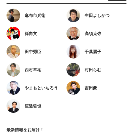
麻布市兵衛
生田よしかつ
孫向文
高須克弥
田中秀臣
千葉麗子
西村幸祐
村田らむ
やまもといちろう
吉田豪
渡邉哲也
最新情報をお届け！