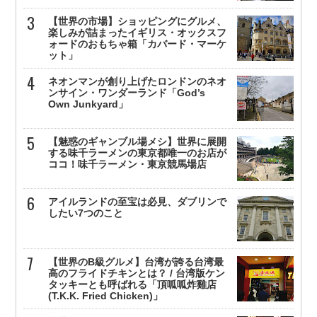
【世界の市場】ショッピングにグルメ、
楽しみが詰まったイギリス・オックスフ
ォードのおもちゃ箱「カバード・マーケ
ット」
ネオンマンが創り上げたロンドンのネオ
ンサイン・ワンダーランド「God’s
Own Junkyard」
【魅惑のギャンブル場メシ】世界に展開
する味千ラーメンの東京都唯一のお店が
ココ！味千ラーメン・東京競馬場店
アイルランドの至宝は必見、ダブリンで
したい7つのこと
【世界のB級グルメ】台湾が誇る台湾最
高のフライドチキンとは？ / 台湾版ケン
タッキーとも呼ばれる「頂呱呱炸雞店
(T.K.K. Fried Chicken)」