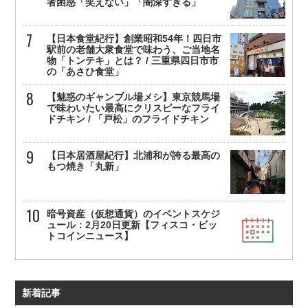
者困惑「笑えない」「闇深すぎる」
【日本食堂紀行】創業昭和54年！四日市
駅前の老舗大衆食堂で味わう、ご当地名
物「トンテキ」とは？ / 三重県四日市市
の「あさひ食堂」
【魅惑のギャンブル場メシ】東京競馬場
で味わいたい最高にクリスピーなフライ
ドチキン / 「戸松」のフライドチキン
【日本居酒屋紀行】北浦和が誇る最高の
もつ焼き「丸新」
暗号資産（仮想通貨）のイベントスケジ
ュール：2月20日更新【フィスコ・ビッ
トコインニュース】
新着記事