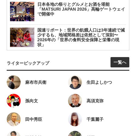
日本各地の祭りとグルメとお酒を堪能
「MATSURI JAPAN 2026」高輪ゲートウェイ
で開催中
国連リポート：世界の飢餓人口は3年連続で減
少するも、地域間格差は依然として深刻〜
2026年の「世界の食料安全保障と栄養の現
状」
一覧へ
ライターピックアップ
麻布市兵衛
生田よしかつ
孫向文
高須克弥
田中秀臣
千葉麗子