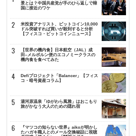
景とは？中国共産党が手のひら返しで韓
国に接近のワケ
米投資アナリスト、ビットコイン10,000
ドル突破すれば買いが殺到すると分析
【フィスコ・ビットコインニュース】
【世界の機内食】日本航空（JAL）成
田–メルボルン便のエコノミークラスの
機内食を食べてみた
Defiプロジェクト「Balancer」【フィス
コ・暗号資産コラム】
湯河原温泉「ゆがわら風雅」はおこもり
旅がかなう大人のための隠れ宿
『マツコの知らない世界』aikoが明かし
たハガキ職人とのメール交換秘話に視聴