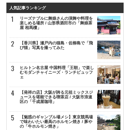
人気記事ランキング
リーズナブルに舞娘さんの演舞や料理を
楽しめる場所 / 山形県酒田市の「舞娘茶
屋 相馬樓」
【香川県】瀬戸内の猫島・佐柳島で「飛
び猫」写真を撮ってみた
ヒルトン名古屋 中国料理「王朝」で楽し
むモダンチャイニーズ・ランチビュッフ
ェ
【発祥の店】大阪が誇る元祖ミックスジ
ュースを堪能できる喫茶店 / 大阪市浪速
区の「千成屋珈琲」
【魅惑のギャンブル場メシ】東京競馬場
で味わいたい最高のホルモン焼き / 豚や
の「牛ホルモン焼き」