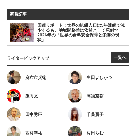
新着記事
国連リポート：世界の飢餓人口は3年連続で減
少するも、地域間格差は依然として深刻〜
2026年の「世界の食料安全保障と栄養の現
状」
一覧へ
ライターピックアップ
麻布市兵衛
生田よしかつ
孫向文
高須克弥
田中秀臣
千葉麗子
西村幸祐
村田らむ