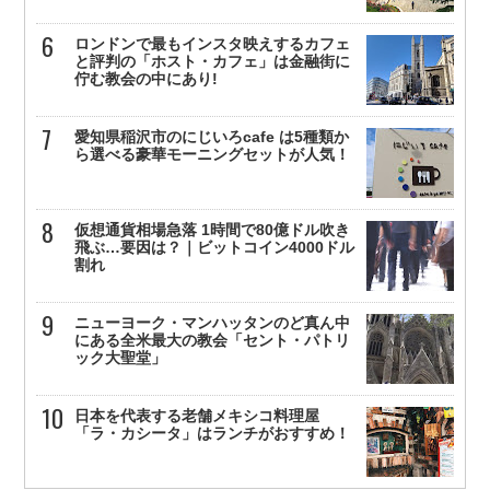
ロンドンで最もインスタ映えするカフェ
と評判の「ホスト・カフェ」は金融街に
佇む教会の中にあり!
愛知県稲沢市のにじいろcafe は5種類か
ら選べる豪華モーニングセットが人気！
仮想通貨相場急落 1時間で80億ドル吹き
飛ぶ…要因は？｜ビットコイン4000ドル
割れ
ニューヨーク・マンハッタンのど真ん中
にある全米最大の教会「セント・パトリ
ック大聖堂」
日本を代表する老舗メキシコ料理屋
「ラ・カシータ」はランチがおすすめ！