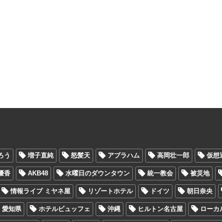
ろう
増子直純
怒髪天
アブラハム
高岡壮一郎
仮想
優香
AKB48
水曜日のダウンタウン
統一教会
被災地
情報ライブ ミヤネ屋
リゾートホテル
ドイツ
朝日奈央
愛知県
ホテルビュッフェ
沖縄
ヒルトン名古屋
ローカ