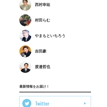
西村幸祐
村田らむ
やまもといちろう
吉田豪
渡邉哲也
最新情報をお届け！
Twitter