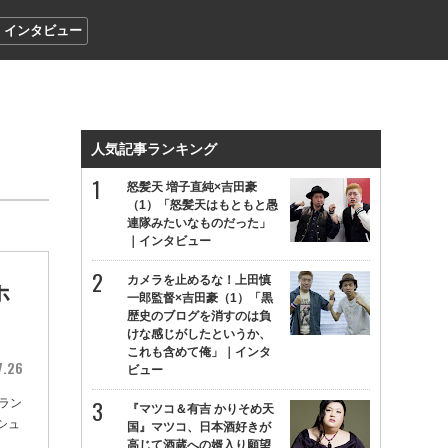
インタビュー
人気記事ランキング
怒髪天 増子直純×吉田豪
（1）「怒髪天はもともと愚
連隊みたいなものだった」
｜インタビュー
カメラを止めるな！上田慎
ホ
一郎監督×吉田豪（1）「黒
歴史のブログを消すのは負
けな感じがしたというか、
これも含めて俺」｜インタ
7.26
ビュー
ラン
『マツコ＆有吉 かりそめ天
シュ
国』マツコ、日本酒好きが
高じて酒蔵への婿入り願望