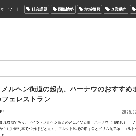
メキーワード
社会課題
国際情勢
地域振興
企業動向
・メルヘン街道の起点、ハーナウのおすすめ
カフェレストラン
2025.0
P!
まれ故郷であり、ドイツ・メルヘン街道の起点となる町、ハーナウ（Hanau）。 フ
から近距離列車で30分ほどと近く、マルクト広場の市庁舎とグリム兄弟像、ゴルト
Go
…