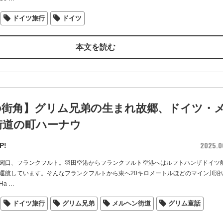
ドイツ旅行
ドイツ
本文を読む
の街角】グリム兄弟の生まれ故郷、ドイツ・
街道の町ハーナウ
2025.0
P!
関口、フランクフルト。羽田空港からフランクフルト空港へはルフトハンザドイツ
運航しています。そんなフランクフルトから東へ20キロメートルほどのマイン川沿
Ha
…
ドイツ旅行
グリム兄弟
メルヘン街道
グリム童話