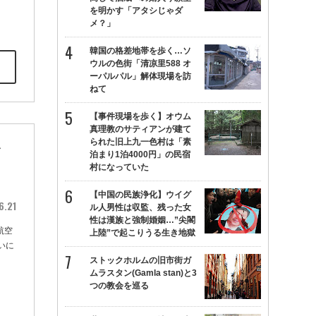
を明かす「アタシじゃダ
メ？」
韓国の格差地帯を歩く…ソ
ウルの色街「清凉里588 オ
ーパルパル」解体現場を訪
ねて
【事件現場を歩く】オウム
真理教のサティアンが建て
られた旧上九一色村は「素
メ
泊まり1泊4000円」の民宿
村になっていた
【中国の民族浄化】ウイグ
6.21
ル人男性は収監、残った女
性は漢族と強制婚姻…”尖閣
航空
上陸”で起こりうる生き地獄
いに
ストックホルムの旧市街ガ
ムラスタン(Gamla stan)と3
つの教会を巡る