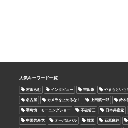
人気キーワード一覧
村田らむ
インタビュー
吉田豪
やまもといち
名古屋
カメラを止めるな！
上田慎一郎
鈴木
羽鳥慎一モーニングショー
不破哲三
日本共産党
中国共産党
オーパルパル
韓国
石原良純