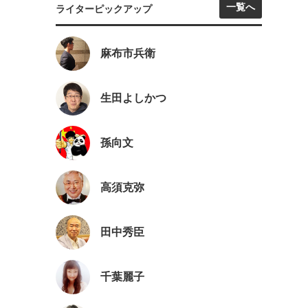
一覧へ
ライターピックアップ
麻布市兵衛
生田よしかつ
孫向文
高須克弥
田中秀臣
千葉麗子