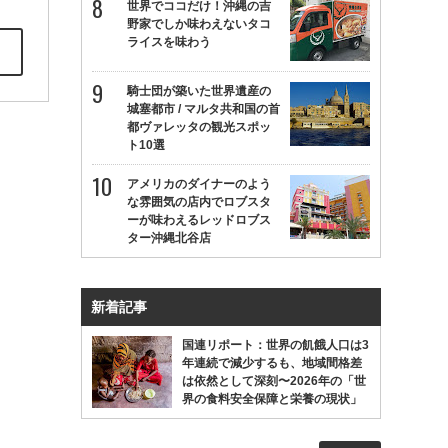
世界でココだけ！沖縄の吉
野家でしか味わえないタコ
ライスを味わう
騎士団が築いた世界遺産の
城塞都市 / マルタ共和国の首
都ヴァレッタの観光スポッ
ト10選
アメリカのダイナーのよう
な雰囲気の店内でロブスタ
ーが味わえるレッドロブス
ター沖縄北谷店
新着記事
国連リポート：世界の飢餓人口は3
年連続で減少するも、地域間格差
は依然として深刻〜2026年の「世
界の食料安全保障と栄養の現状」