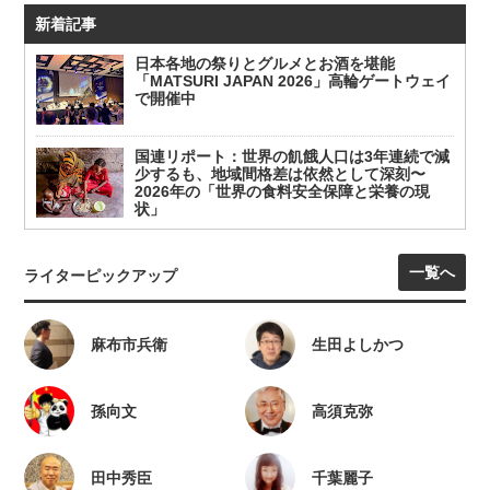
新着記事
日本各地の祭りとグルメとお酒を堪能
「MATSURI JAPAN 2026」高輪ゲートウェイ
で開催中
国連リポート：世界の飢餓人口は3年連続で減
少するも、地域間格差は依然として深刻〜
2026年の「世界の食料安全保障と栄養の現
状」
一覧へ
ライターピックアップ
麻布市兵衛
生田よしかつ
孫向文
高須克弥
田中秀臣
千葉麗子