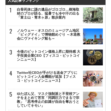
人気記事ランキング
白骨死体に謎の遺品がゴロゴロ…樹海取
材のプロが語る、猛暑でも冷や汗の出る
「富士山・青木ヶ原」散歩案内
ノルウェー・オスロのミュージアム地区
「ビィグドイ」で博物館めぐり ～木造教
会にヴァイキング船も～
今後のビットコイン価格上昇に期待感 大
手投資企業CEO【フィスコ・ビットコイ
ンニュース】
Twitter社CEOが手がける送金アプリに
ビットコイン入金機能が追加【フィス
コ・ビットコインニュース】
ゆたぼん父、マスク強制派と不登校アン
チをまとめて苦言「同調圧力でまるで宗
教」「思考停止の奴隷が自由を奪おうと
していてキモい」