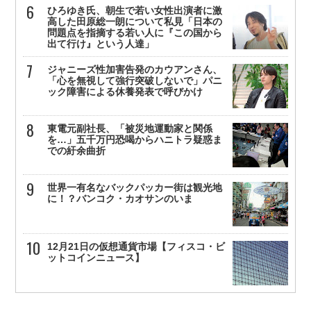
ひろゆき氏、朝生で若い女性出演者に激
高した田原総一朗について私見「日本の
問題点を指摘する若い人に『この国から
出て行け』という人達」
ジャニーズ性加害告発のカウアンさん、
「心を無視して強行突破しないで」パニ
ック障害による休養発表で呼びかけ
東電元副社長、「被災地運動家と関係
を…」五千万円恐喝からハニトラ疑惑ま
での紆余曲折
世界一有名なバックパッカー街は観光地
に！？バンコク・カオサンのいま
12月21日の仮想通貨市場【フィスコ・ビ
ットコインニュース】