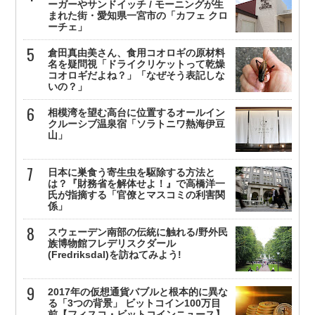
ーガーやサンドイッチ / モーニングが生
まれた街・愛知県一宮市の「カフェ クロ
ーチェ」
倉田真由美さん、食用コオロギの原材料
名を疑問視「ドライクリケットって乾燥
コオロギだよね？」「なぜそう表記しな
いの？」
相模湾を望む高台に位置するオールイン
クルーシブ温泉宿「ソラトニワ熱海伊豆
山」
日本に巣食う寄生虫を駆除する方法と
は？『財務省を解体せよ！』で高橋洋一
氏が指摘する「官僚とマスコミの利害関
係」
スウェーデン南部の伝統に触れる/野外民
族博物館フレデリスクダール
(Fredriksdal)を訪ねてみよう!
2017年の仮想通貨バブルと根本的に異な
る「3つの背景」 ビットコイン100万目
前【フィスコ・ビットコインニュース】