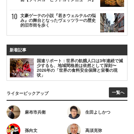
文豪ゲーテの小説『若きウェルテルの悩
み』の舞台となったヴェッツラーの歴史
的旧市街を歩く
新着記事
国連リポート：世界の飢餓人口は3年連続で減
少するも、地域間格差は依然として深刻〜
2026年の「世界の食料安全保障と栄養の現
状」
一覧へ
ライターピックアップ
麻布市兵衛
生田よしかつ
孫向文
高須克弥