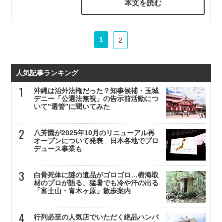
本文を読む
1
2
人気記事ランキング
沖縄は治外法権だった？知事候補・玉城
デニー「公選法無視」の告示前活動につ
いて”選管”に聞いてみた
八芳園が2025年10月のリニューアル再
オープンについて発表 日本各地でプロ
デュース事業も
白骨死体に謎の遺品がゴロゴロ…樹海取
材のプロが語る、猛暑でも冷や汗の出る
「富士山・青木ヶ原」散歩案内
行列必至の人気店でいただく絶品ハンバ