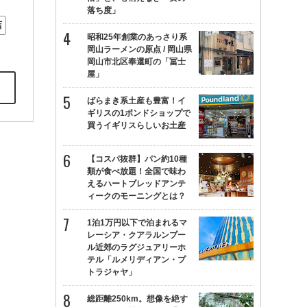
落ち度」
店
昭和25年創業のあっさり系
岡山ラーメンの原点 / 岡山県
岡山市北区奉還町の「冨士
屋」
ばらまき系土産も豊富！イ
ギリスの1ポンドショップで
買うイギリスらしいお土産
【コスパ抜群】パン約10種
類が食べ放題！全国で味わ
えるハートブレッドアンテ
ィークのモーニングとは？
1泊1万円以下で泊まれるマ
レーシア・クアラルンプー
ル近郊のラグジュアリーホ
テル「ルメリディアン・プ
トラジャヤ」
総距離250km。想像を絶す