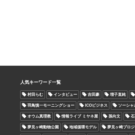
人気キーワード一覧
村田らむ
インタビュー
吉田豪
増子直純
羽鳥慎一モーニングショー
ICOビジネス
ソーシャ
オウム真理教
情報ライブ ミヤネ屋
孫向文
石
夢見ヶ崎動物公園
地域循環モデル
夢見ヶ崎プロジ