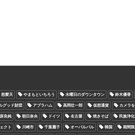
怒髪天
やまもといちろう
水曜日のダウンタウン
鈴木優香
ルグッド財団
アブラハム
高岡壮一郎
仮想通貨
カメラ
原良純
朝日奈央
ドイツ
名古屋
焼きそば
民族浄化
ェクト
川崎市
千葉麗子
オーパルパル
韓国
期間限