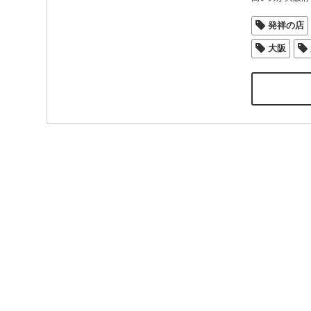
発祥の店
大阪