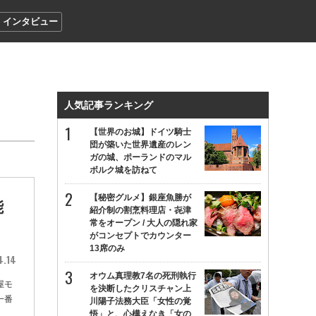
インタビュー
人気記事ランキング
【世界のお城】ドイツ騎士
団が築いた世界遺産のレン
ガの城、ポーランドのマル
ボルク城を訪ねて
【秘密グルメ】銀座魚勝が
能
紹介制の割烹料理店・㐂津
常をオープン / 大人の隠れ家
がコンセプトでカウンター
13席のみ
4.14
オウム真理教7名の死刑執行
屋モ
を決断したクリスチャン上
一番
川陽子法務大臣「女性の覚
悟」と、心構えなき「女の