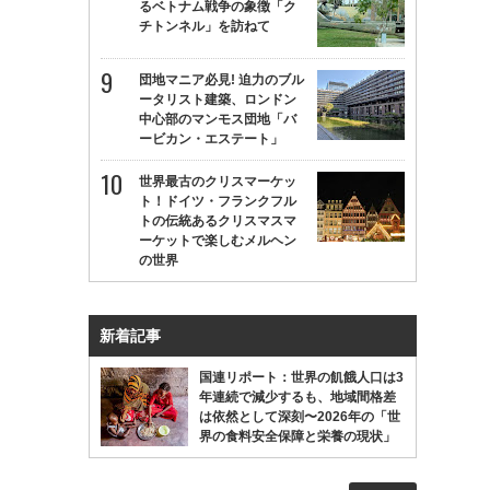
るベトナム戦争の象徴「ク
チトンネル」を訪ねて
団地マニア必見! 迫力のブル
ータリスト建築、ロンドン
中心部のマンモス団地「バ
ービカン・エステート」
世界最古のクリスマーケッ
ト！ドイツ・フランクフル
トの伝統あるクリスマスマ
ーケットで楽しむメルヘン
の世界
新着記事
国連リポート：世界の飢餓人口は3
年連続で減少するも、地域間格差
は依然として深刻〜2026年の「世
界の食料安全保障と栄養の現状」