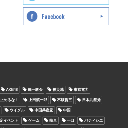
Facebook
AKB48
統一教会
被災地
東京電力
を止めるな！
上田慎一郎
不破哲三
日本共産党
ウイグル
中国共産党
中国
定イベント
ゲーム
岐阜
一口
パティシエ