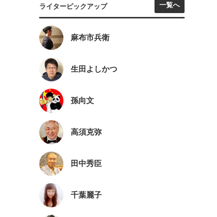
一覧へ
ライターピックアップ
麻布市兵衛
生田よしかつ
孫向文
高須克弥
田中秀臣
千葉麗子