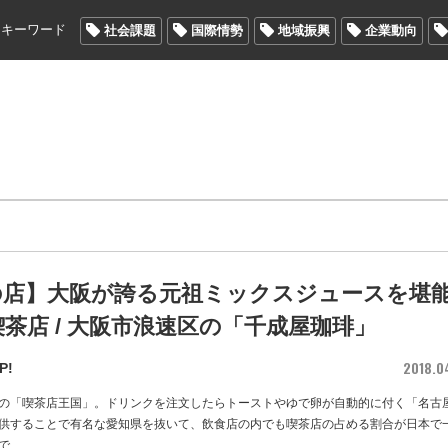
メキーワード
社会課題
国際情勢
地域振興
企業動向
の店】大阪が誇る元祖ミックスジュースを堪
茶店 / 大阪市浪速区の「千成屋珈琲」
2018.0
P!
の「喫茶店王国」。ドリンクを注文したらトーストやゆで卵が自動的に付く「名古
供することで有名な愛知県を抜いて、飲食店の内でも喫茶店の占める割合が日本で
で
…