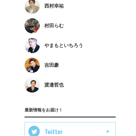
西村幸祐
村田らむ
やまもといちろう
吉田豪
渡邉哲也
最新情報をお届け！
Twitter