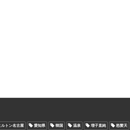
ヒルトン名古屋
愛知県
韓国
温泉
増子直純
怒髪天