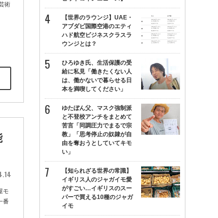
芸術
【世界のラウンジ】UAE・
アブダビ国際空港のエティ
ハド航空ビジネスクラスラ
ウンジとは？
ひろゆき氏、生活保護の受
給に私見「働きたくない人
は、働かないで暮らせる日
本を満喫してください」
ゆたぼん父、マスク強制派
と不登校アンチをまとめて
苦言「同調圧力でまるで宗
教」「思考停止の奴隷が自
能
由を奪おうとしていてキモ
い」
【知られざる世界の常識】
4.14
イギリス人のジャガイモ愛
がすごい…イギリスのスー
屋モ
パーで買える10種のジャガ
一番
イモ