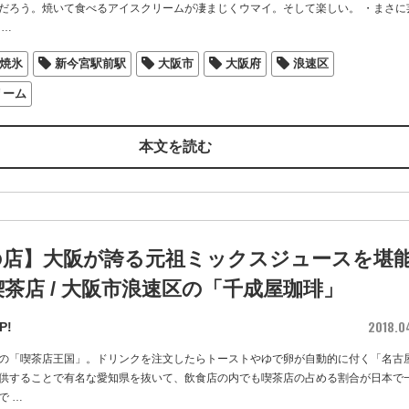
だろう。焼いて食べるアイスクリームが凄まじくウマイ。そして楽しい。 ・まさに
…
焼氷
新今宮駅前駅
大阪市
大阪府
浪速区
リーム
本文を読む
の店】大阪が誇る元祖ミックスジュースを堪
茶店 / 大阪市浪速区の「千成屋珈琲」
2018.0
P!
の「喫茶店王国」。ドリンクを注文したらトーストやゆで卵が自動的に付く「名古
供することで有名な愛知県を抜いて、飲食店の内でも喫茶店の占める割合が日本で
で
…