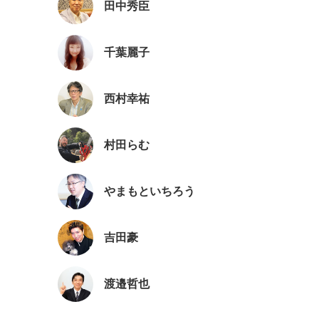
田中秀臣
千葉麗子
西村幸祐
村田らむ
やまもといちろう
吉田豪
渡邉哲也