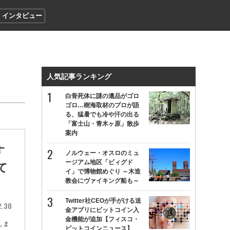
インタビュー
人気記事ランキング
白骨死体に謎の遺品がゴロ
ゴロ…樹海取材のプロが語
る、猛暑でも冷や汗の出る
「富士山・青木ヶ原」散歩
案内
す
ノルウェー・オスロのミュ
ージアム地区「ビィグド
て
イ」で博物館めぐり ～木造
教会にヴァイキング船も～
Twitter社CEOが手がける送
2.30
金アプリにビットコイン入
金機能が追加【フィスコ・
しま
ビットコインニュース】