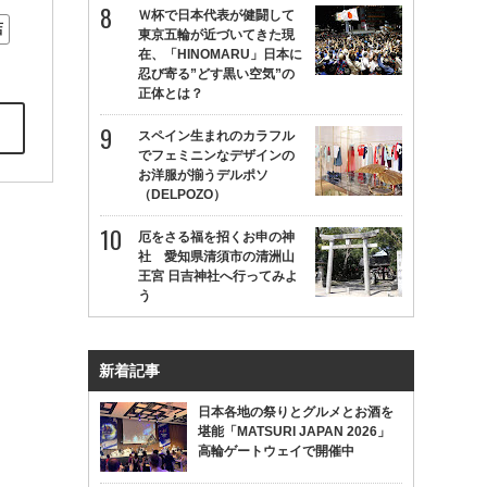
Ｗ杯で日本代表が健闘して
店
東京五輪が近づいてきた現
在、「HINOMARU」日本に
忍び寄る”どす黒い空気”の
正体とは？
スペイン生まれのカラフル
でフェミニンなデザインの
お洋服が揃うデルポソ
（DELPOZO）
厄をさる福を招くお申の神
社 愛知県清須市の清洲山
王宮 日吉神社へ行ってみよ
う
新着記事
日本各地の祭りとグルメとお酒を
堪能「MATSURI JAPAN 2026」
高輪ゲートウェイで開催中