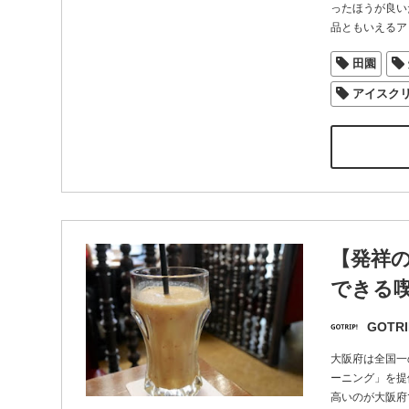
ったほうが良い
品ともいえるア
田園
アイスク
【発祥
できる喫
GOTRI
大阪府は全国一
ーニング」を提
高いのが大阪府