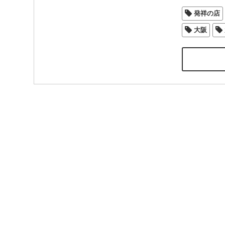
発祥の店
大阪