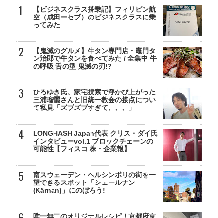
【ビジネスクラス搭乗記】フィリピン航
空（成田ーセブ）のビジネスクラスに乗
ってみた
【鬼滅のグルメ】牛タン専門店・竈門タ
ン治郎で牛タンを食べてみた / 全集中 牛
の呼吸 舌の型 鬼滅の刃!?
ひろゆき氏、家宅捜索で浮かび上がった
三浦瑠麗さんと旧統一教会の接点につい
て私見「ズブズブすぎて、、、」
LONGHASH Japan代表 クリス・ダイ氏
インタビューvol.1 ブロックチェーンの
可能性【フィスコ 株・企業報】
南スウェーデン・ヘルシンボリの街を一
望できるスポット「シェールナン
(Kärnan)」にのぼろう!
唯一無二のオリジナルレシピ！京都府京