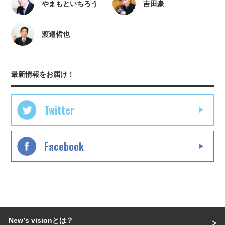
やまもといちろう
吉田豪
渡邉哲也
最新情報をお届け！
Twitter
Facebook
Newʼs visionとは？