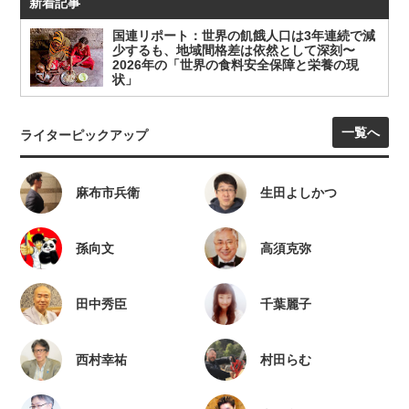
新着記事
国連リポート：世界の飢餓人口は3年連続で減
少するも、地域間格差は依然として深刻〜
2026年の「世界の食料安全保障と栄養の現
状」
一覧へ
ライターピックアップ
麻布市兵衛
生田よしかつ
孫向文
高須克弥
田中秀臣
千葉麗子
西村幸祐
村田らむ