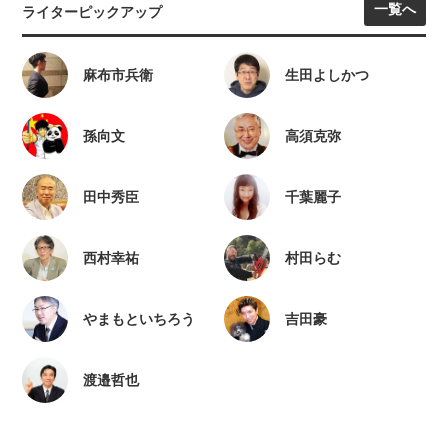
一覧へ
ライターピックアップ
麻布市兵衛
生田よしかつ
孫向文
高須克弥
田中秀臣
千葉麗子
西村幸祐
村田らむ
やまもといちろう
吉田豪
渡邉哲也