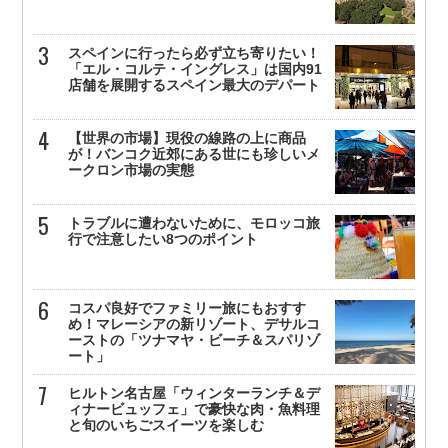
スペインに行ったら必ず立ち寄りたい！
「エル・コルテ・イングレス」は国内91
店舗を展開するスペイン最大のデパート
【世界の市場】現役の線路の上に商品
が！バンコク近郊にある世にも珍しいメ
ークロン市場の実態
トラブルに遭わないために、モロッコ旅
行で注意したい8つのポイント
コスパ良好でファミリー旅にもおすす
め！マレーシアの新リゾート、デサルコ
ーストの「ツナマヤ・ビーチ＆スパリゾ
ート」
ヒルトン名古屋「ウィンターランチ＆デ
ィナービュッフェ」で豪快な肉・魚料理
と旬のいちごスイーツを楽しむ