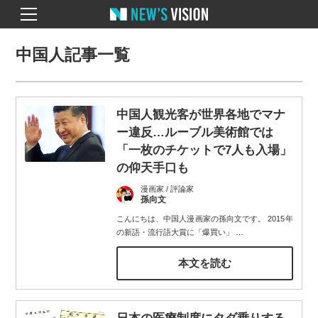
中国人記事一覧
中国人観光客が世界各地でマナ
ー違反…ルーブル美術館では
「一枚のチケットで7人も入場」
の仰天手口も
漫画家 / 評論家
孫向文
こんにちは、中国人漫画家の孫向文です。 2015年
の新語・流行語大賞に「爆買い」
…
本文を読む