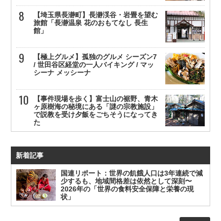
【埼玉県長瀞町】長瀞渓谷・岩畳を望む
旅館「長瀞温泉 花のおもてなし 長生
館」
【極上グルメ】孤独のグルメ シーズン7
/ 世田谷区経堂の一人バイキング / マッ
シーナ メッシーナ
【事件現場を歩く】富士山の裾野、青木
ヶ原樹海の秘境にある「謎の宗教施設」
で説教を受け夕飯をごちそうになってき
た
新着記事
国連リポート：世界の飢餓人口は3年連続で減
少するも、地域間格差は依然として深刻〜
2026年の「世界の食料安全保障と栄養の現
状」