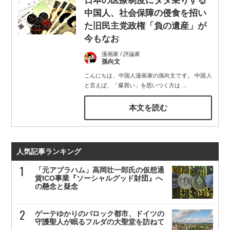
日本の医療制度にタダ乗りする
中国人、社会保障の侵食を招い
た旧民主党政権「負の遺産」が
今もなお
漫画家 / 評論家
孫向文
こんにちは、中国人漫画家の孫向文です。 中国人
と言えば、「爆買い」を思いつく方は
…
本文を読む
人気記事ランキング
「元アブラハム」高岡壮一郎氏の仮想通
貨ICO事業『ソーシャルグッド財団』へ
の懸念と疑念
ゲーテゆかりのバロック都市、ドイツの
守護聖人が眠るフルダの大聖堂を訪ねて