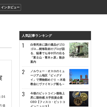
インタビュー
人気記事ランキング
白骨死体に謎の遺品がゴロ
ゴロ…樹海取材のプロが語
る、猛暑でも冷や汗の出る
「富士山・青木ヶ原」散歩
案内
・
ノルウェー・オスロのミュ
ージアム地区「ビィグド
実
イ」で博物館めぐり ～木造
教会にヴァイキング船も～
今後のビットコイン価格上
0.04
昇に期待感 大手投資企業
CEO【フィスコ・ビットコ
円 価
インニュース】