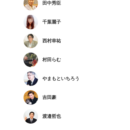
田中秀臣
千葉麗子
西村幸祐
村田らむ
やまもといちろう
吉田豪
渡邉哲也