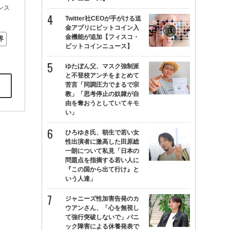
ンス
Twitter社CEOが手がける送
金アプリにビットコイン入
金機能が追加【フィスコ・
界
ビットコインニュース】
ゆたぼん父、マスク強制派
と不登校アンチをまとめて
苦言「同調圧力でまるで宗
教」「思考停止の奴隷が自
由を奪おうとしていてキモ
い」
ひろゆき氏、朝生で若い女
性出演者に激高した田原総
一朗について私見「日本の
問題点を指摘する若い人に
『この国から出て行け』と
いう人達」
ジャニーズ性加害告発のカ
ウアンさん、「心を無視し
て強行突破しないで」パニ
ック障害による休養発表で