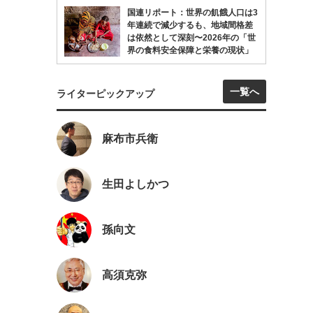
国連リポート：世界の飢餓人口は3
年連続で減少するも、地域間格差
は依然として深刻〜2026年の「世
界の食料安全保障と栄養の現状」
一覧へ
ライターピックアップ
麻布市兵衛
生田よしかつ
孫向文
高須克弥