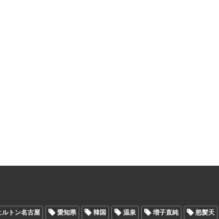
ヒルトン名古屋
愛知県
韓国
温泉
増子直純
怒髪天