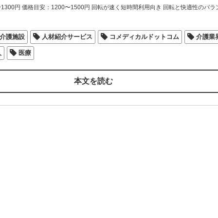
〜1300円 価格目安：1200〜1500円 回転が速く短時間利用向き 回転と快適性のバラ
介護施設
人材紹介サービス
コメディカルドットコム
介護業
人
医療
本文を読む