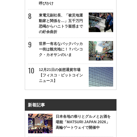
呼びかけ
東電元副社長、「被災地運
動家と関係を…」五千万円
恐喝からハニトラ疑惑まで
の紆余曲折
世界一有名なバックパッカ
ー街は観光地に！？バンコ
ク・カオサンのいま
12月21日の仮想通貨市場
【フィスコ・ビットコイン
ニュース】
新着記事
日本各地の祭りとグルメとお酒を
堪能「MATSURI JAPAN 2026」
高輪ゲートウェイで開催中