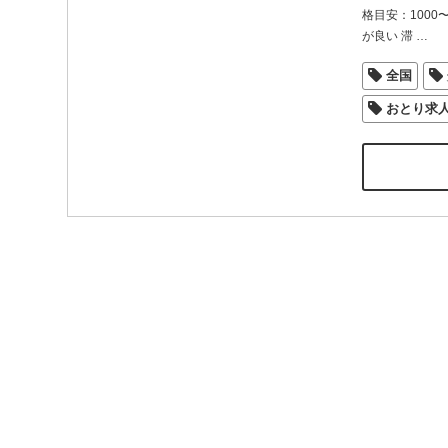
格目安：1000
が良い 滞
…
全国
おとり求