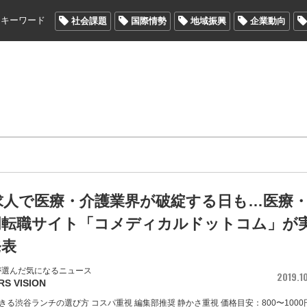
メキーワード
社会課題
国際情勢
地域振興
企業動向
求人で医療・介護業界が破綻する日も…医療
門転職サイト「コメディカルドットコム」が
発表
が選んだ気になるニュース
2019.1
RS VISION
る渋谷ランチの選び方 コスパ重視 編集部推奨 静かさ重視 価格目安：800〜1000