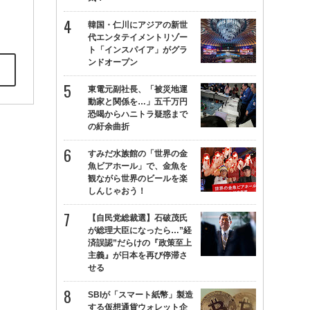
韓国・仁川にアジアの新世
代エンタテイメントリゾー
ト「インスパイア」がグラ
ンドオープン
東電元副社長、「被災地運
動家と関係を…」五千万円
恐喝からハニトラ疑惑まで
の紆余曲折
すみだ水族館の「世界の金
魚ビアホール」で、金魚を
観ながら世界のビールを楽
しんじゃおう！
【自民党総裁選】石破茂氏
が総理大臣になったら…”経
済誤認”だらけの『政策至上
主義』が日本を再び停滞さ
せる
SBIが「スマート紙幣」製造
する仮想通貨ウォレット企