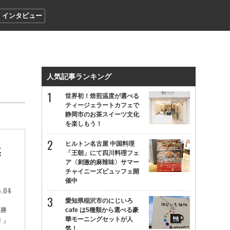
インタビュー
人気記事ランキング
世界初！焙煎温度が選べる
ティージェラートカフェで
静岡市のお茶スイーツ文化
を楽しもう！
ヒルトン名古屋 中国料理
然
「王朝」にて四川料理フェ
ア〈刺激的麻辣味〉サマー
チャイニーズビュッフェ開
催中
5.04
愛知県稲沢市のにじいろ
決勝
cafe は5種類から選べる豪
華モーニングセットが人
！』
気！