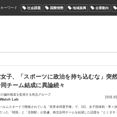
メキーワード
社会課題
国際情勢
地域振興
企業動向
球女子、「スポーツに政治を持ち込むな」突
合同チーム結成に異論続々
アの偏向報道を監視する有志グループ
2018.0
 Watch Lab
ハルムスタードで開催されている「世界卓球選手権」で、3日、女子団体戦・準々
だった「韓国」と「北朝鮮」が急遽、南北合同チームを結成した話題を『とくダネ