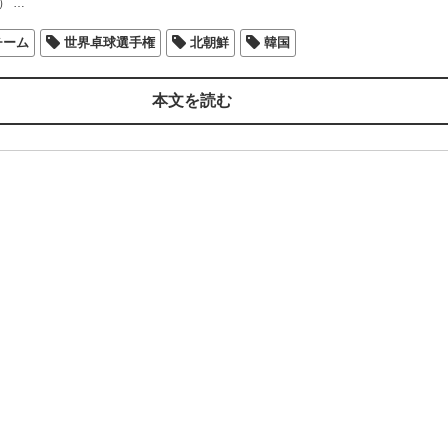
）
…
チーム
世界卓球選手権
北朝鮮
韓国
本文を読む