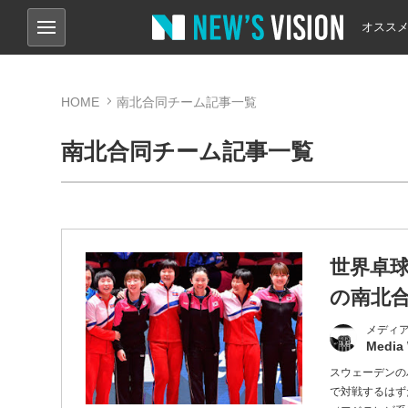
オスス
HOME
南北合同チーム記事一覧
南北合同チーム記事一覧
世界卓
の南北
メディ
Media
スウェーデンの
で対戦するはず