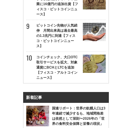
業に16億円の追加出資【フ
ィスコ・ビットコインニュ
ース】
ビットコイン先物が人気続
伸 月間出来高は過去最高
の1.3兆円に到達【フィス
コ・ビットコインニュー
ス】
コインチェック、大口OTC
取引サービスを拡大、対象
通貨にBCHとLTCを追加
【フィスコ・アルトコイン
ニュース】
新着記事
国連リポート：世界の飢餓人口は3
年連続で減少するも、地域間格差
は依然として深刻〜2026年の「世
界の食料安全保障と栄養の現状」