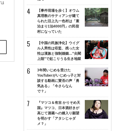
アは
【事件現場を歩く】オウム
真理教のサティアンが建て
られた旧上九一色村は「素
泊まり1泊4000円」の民宿
村になっていた
【中国の民族浄化】ウイグ
ル人男性は収監、残った女
性は漢族と強制婚姻…”尖閣
上陸”で起こりうる生き地獄
3年間いじめを受けた
YouTuberがいじめっ子と対
談する動画に賛否の声「勇
気ある」「今さらなん
で？」
『マツコ＆有吉 かりそめ天
国』マツコ、日本酒好きが
高じて酒蔵への婿入り願望
を明かす「アタシじゃダ
メ？」