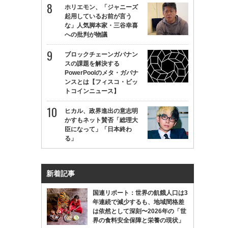
ホリエモン、「ジャニーズ
起用しているお前が言う
な」人気脚本家・三谷幸喜
への批判が物議
ブロックチェーンガバナン
スの課題を解決する
PowerPoolのメタ・ガバナ
ンスとは【フィスコ・ビッ
トコインニュース】
ヒカル、政界進出の意志明
かすもネット賛否「総理大
臣になって」「日本終わ
る」
新着記事
国連リポート：世界の飢餓人口は3
年連続で減少するも、地域間格差
は依然として深刻〜2026年の「世
界の食料安全保障と栄養の現状」