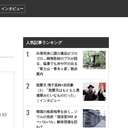
インタビュー
人気記事ランキング
白骨死体に謎の遺品がゴロ
ゴロ…樹海取材のプロが語
る、猛暑でも冷や汗の出る
「富士山・青木ヶ原」散歩
案内
を
怒髪天 増子直純×吉田豪
（1）「怒髪天はもともと愚
連隊みたいなものだった」
｜インタビュー
韓国の格差地帯を歩く…ソ
9.03
ウルの色街「清凉里588 オ
ーパルパル」解体現場を訪
ねて