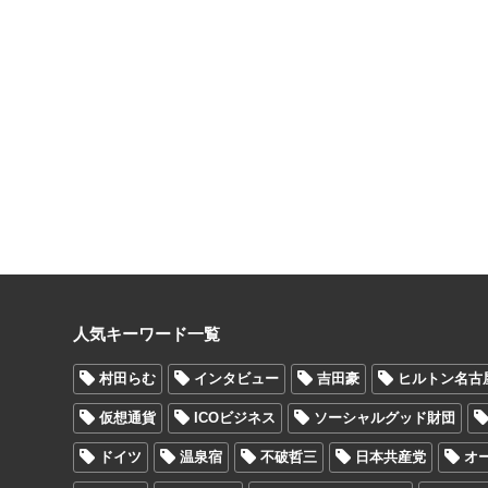
人気キーワード一覧
村田らむ
インタビュー
吉田豪
ヒルトン名古
仮想通貨
ICOビジネス
ソーシャルグッド財団
ドイツ
温泉宿
不破哲三
日本共産党
オ