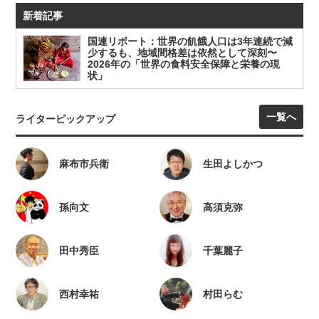
新着記事
国連リポート：世界の飢餓人口は3年連続で減
少するも、地域間格差は依然として深刻〜
2026年の「世界の食料安全保障と栄養の現
状」
一覧へ
ライターピックアップ
麻布市兵衛
生田よしかつ
孫向文
高須克弥
田中秀臣
千葉麗子
西村幸祐
村田らむ