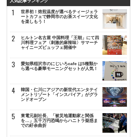
人気記事ランキング
世界初！焙煎温度が選べるティージェラ
ートカフェで静岡市のお茶スイーツ文化
を楽しもう！
ヒルトン名古屋 中国料理「王朝」にて四
川料理フェア〈刺激的麻辣味〉サマーチ
ャイニーズビュッフェ開催中
愛知県稲沢市のにじいろcafe は5種類か
ら選べる豪華モーニングセットが人気！
韓国・仁川にアジアの新世代エンタテイ
メントリゾート「インスパイア」がグラ
ンドオープン
東電元副社長、「被災地運動家と関係
を…」五千万円恐喝からハニトラ疑惑ま
での紆余曲折