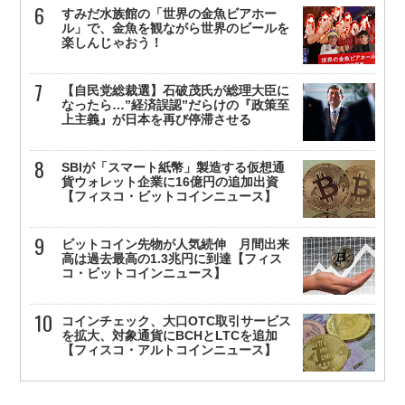
すみだ水族館の「世界の金魚ビアホー
ル」で、金魚を観ながら世界のビールを
楽しんじゃおう！
【自民党総裁選】石破茂氏が総理大臣に
なったら…”経済誤認”だらけの『政策至
上主義』が日本を再び停滞させる
SBIが「スマート紙幣」製造する仮想通
貨ウォレット企業に16億円の追加出資
【フィスコ・ビットコインニュース】
ビットコイン先物が人気続伸 月間出来
高は過去最高の1.3兆円に到達【フィス
コ・ビットコインニュース】
コインチェック、大口OTC取引サービス
を拡大、対象通貨にBCHとLTCを追加
【フィスコ・アルトコインニュース】