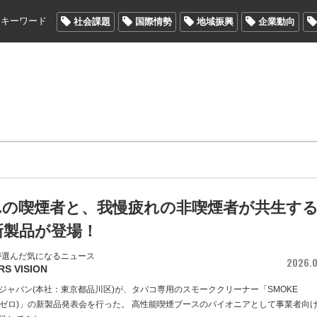
メキーワード
社会課題
国際情勢
地域振興
企業動向
れの喫煙者と、我慢疲れの非喫煙者が共生す
新製品が登場！
が選んだ気になるニュース
2026.0
RS VISION
ジャパン(本社：東京都品川区)が、タバコ専用のスモーククリーナー「SMOKE
ークゼロ)」の新製品発表会を行った。 高性能喫煙ブースのパイオニアとして事業者向