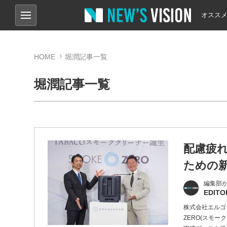
オスス
HOME
堀潤記事一覧
堀潤記事一覧
配慮疲
ための
編集部
EDITO
株式会社エルゴ
ZERO(スモ