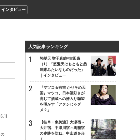
インタビュー
人気記事ランキング
怒髪天 増子直純×吉田豪
（1）「怒髪天はもともと愚
連隊みたいなものだった」
｜インタビュー
『マツコ＆有吉 かりそめ天
る
国』マツコ、日本酒好きが
高じて酒蔵への婿入り願望
を明かす「アタシじゃダ
メ？」
6.11
【岐阜・東美濃】大湫宿～
大井宿、中津川宿～馬籠宿
の史跡を訪ね、中山道を歩
けの
く