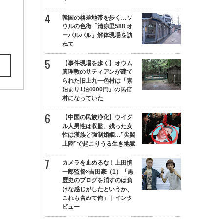
韓国の格差地帯を歩く…ソ
ウルの色街「清凉里588 オ
ーパルパル」解体現場を訪
ねて
【事件現場を歩く】オウム
真理教のサティアンが建て
られた旧上九一色村は「素
泊まり1泊4000円」の民宿
村になっていた
【中国の民族浄化】ウイグ
ル人男性は収監、残った女
性は漢族と強制婚姻…”尖閣
上陸”で起こりうる生き地獄
カメラを止めるな！上田慎
一郎監督×吉田豪（1）「黒
歴史のブログを消すのは負
けな感じがしたというか、
これも含めて俺」｜インタ
ビュー