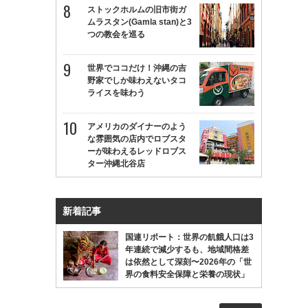
ストックホルムの旧市街ガ
ムラスタン(Gamla stan)と3
つの教会を巡る
世界でココだけ！沖縄の吉
野家でしか味わえないタコ
ライスを味わう
アメリカのダイナーのよう
な雰囲気の店内でロブスタ
ーが味わえるレッドロブス
ター沖縄北谷店
新着記事
国連リポート：世界の飢餓人口は3
年連続で減少するも、地域間格差
は依然として深刻〜2026年の「世
界の食料安全保障と栄養の現状」