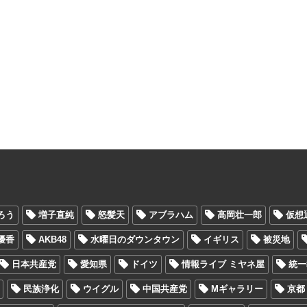
ろう
増子直純
怒髪天
アブラハム
高岡壮一郎
仮想
優香
AKB48
水曜日のダウンタウン
イギリス
被災地
日本共産党
愛知県
ドイツ
情報ライブ ミヤネ屋
統一
民族浄化
ウイグル
中国共産党
Mギャラリー
京都