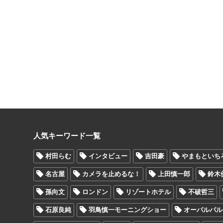
人気キーワード一覧
村田らむ
インタビュー
吉田豪
やまもといち
名古屋
カメラを止めるな！
上田慎一郎
鈴木
孫向文
ロンドン
リゾートホテル
不破哲三
石原良純
羽鳥慎一モーニングショー
オーパルパル