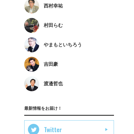
西村幸祐
村田らむ
やまもといちろう
吉田豪
渡邉哲也
最新情報をお届け！
Twitter