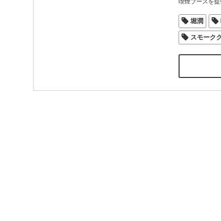
喫煙ブースを提
堀潤
スモーク