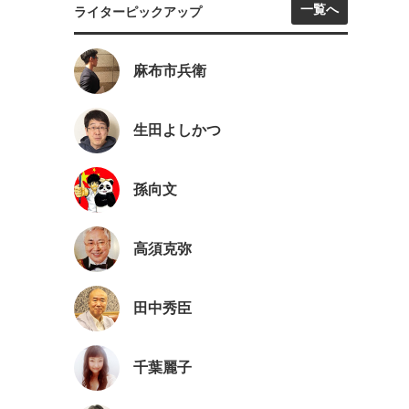
一覧へ
ライターピックアップ
麻布市兵衛
生田よしかつ
孫向文
高須克弥
田中秀臣
千葉麗子