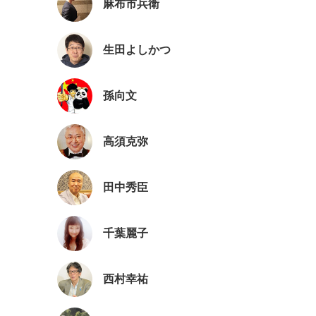
麻布市兵衛
生田よしかつ
孫向文
高須克弥
田中秀臣
千葉麗子
西村幸祐