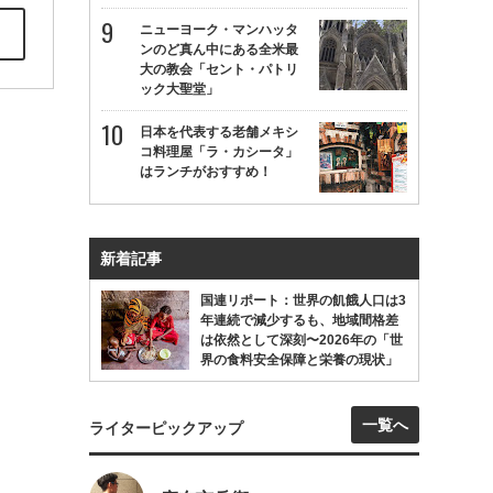
ニューヨーク・マンハッタ
ンのど真ん中にある全米最
大の教会「セント・パトリ
ック大聖堂」
日本を代表する老舗メキシ
コ料理屋「ラ・カシータ」
はランチがおすすめ！
新着記事
国連リポート：世界の飢餓人口は3
年連続で減少するも、地域間格差
は依然として深刻〜2026年の「世
界の食料安全保障と栄養の現状」
一覧へ
ライターピックアップ