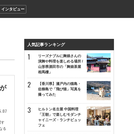
インタビュー
人気記事ランキング
リーズナブルに舞娘さんの
演舞や料理を楽しめる場所 /
山形県酒田市の「舞娘茶屋
相馬樓」
【香川県】瀬戸内の猫島・
が
佐柳島で「飛び猫」写真を
撮ってみた
ヒルトン名古屋 中国料理
5.07
「王朝」で楽しむモダンチ
ャイニーズ・ランチビュッ
関す
フェ
なる