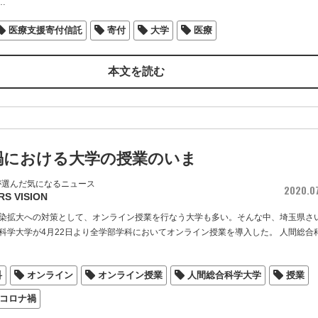
…
医療支援寄付信託
寄付
大学
医療
本文を読む
禍における大学の授業のいま
が選んだ気になるニュース
2020.0
RS VISION
染拡大への対策として、オンライン授業を行なう大学も多い。そんな中、埼玉県さ
科学大学が4月22日より全学部学科においてオンライン授業を導入した。 人間総合
…
科
オンライン
オンライン授業
人間総合科学大学
授業
コロナ禍