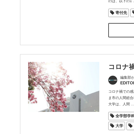
のは、以下の1
寄付先
コロナ
編集部
EDITO
コロナ禍での感
ま市の人間総合
大学は、人間
全学部学
大学