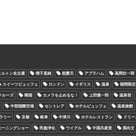
ヒルトン名古屋
増子直純
怒髪天
アブラハム
高岡壮一郎
スイーツビュッフェ
ロンドン
イギリス
温泉
期間限定
クルーズ
韓国
カメラを止めるな！
上田慎一郎
温泉宿
中部国際空港
セントレア
ホテルビュッフェ
温泉旅館
ラリー
京都
岐阜
中津川
ホテルレストラン
ドリー
モーニングショー
民族浄化
ウイグル
中国共産党
孫向文