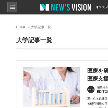
オスス
HOME
大学記事一覧
大学記事一覧
医療を
医療支
編集部
EDITO
三井住友信託銀
る研究開発を行