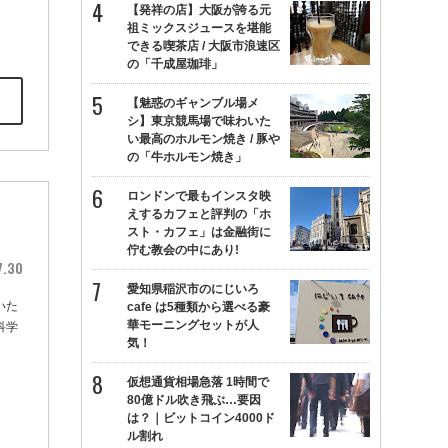
【発祥の店】大阪が誇る元
祖ミックスジュースを堪能
できる喫茶店 / 大阪市浪速区
の「千成屋珈琲」
【魅惑のギャンブル場メ
シ】東京競馬場で味わいた
い最高のホルモン焼き / 豚や
の「牛ホルモン焼き」
ロンドンで最もインスタ映
えするカフェと評判の「ホ
スト・カフェ」は金融街に
佇む教会の中にあり!
7.30
愛知県稲沢市のにじいろ
いた
cafe は5種類から選べる豪
華モーニングセットが人
科学
気！
仮想通貨相場急落 1時間で
80億ドル吹き飛ぶ…要因
は？｜ビットコイン4000ド
ル割れ