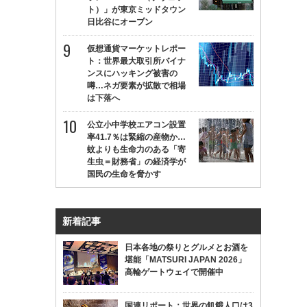
ト）」が東京ミッドタウン
日比谷にオープン
仮想通貨マーケットレポー
ト：世界最大取引所バイナ
ンスにハッキング被害の
噂…ネガ要素が拡散で相場
は下落へ
公立小中学校エアコン設置
率41.7％は緊縮の産物か…
蚊よりも生命力のある「寄
生虫＝財務省」の経済学が
国民の生命を脅かす
新着記事
日本各地の祭りとグルメとお酒を
堪能「MATSURI JAPAN 2026」
高輪ゲートウェイで開催中
国連リポート：世界の飢餓人口は3