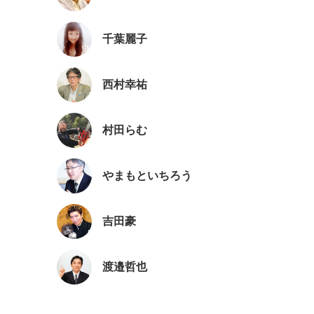
千葉麗子
西村幸祐
村田らむ
やまもといちろう
吉田豪
渡邉哲也