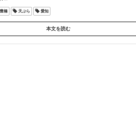
豊橋
天ぷら
愛知
本文を読む