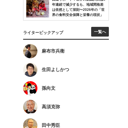
年連続で減少するも、地域間格差
は依然として深刻〜2026年の「世
界の食料安全保障と栄養の現状」
一覧へ
ライターピックアップ
麻布市兵衛
生田よしかつ
孫向文
高須克弥
田中秀臣