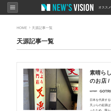
オスス
HOME
天源記事一覧
天源記事一覧
素晴ら
のお店 
GOTRI
日本を代表する
天ぷらの起源は
ったため、限ら