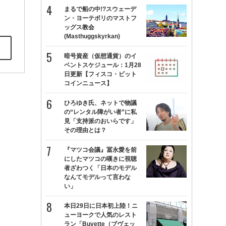
まるで船の中!?スウェーデ
ン・ヨーテボリのマストフ
ッグス教会
(Masthuggskyrkan)
暗号資産（仮想通貨）のイ
ベントスケジュール：1月28
日更新【フィスコ・ビット
コインニュース】
ひろゆき氏、ネットで物議
の“レンタル障がい者”に私
見「支持派のおいらです」
その理由とは？
『マツコ会議』冨永愛を前
にしたマツコの嘆きに視聴
者ざわつく「日本のモデル
なんてモデルって言わな
い」
本日29日に日本初上陸！ニ
ューヨークで人気のレスト
ラン「Buvette（ブヴェッ