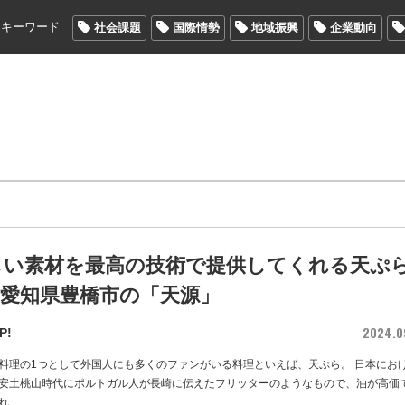
メキーワード
社会課題
国際情勢
地域振興
企業動向
しい素材を最高の技術で提供してくれる天ぷ
/ 愛知県豊橋市の「天源」
2024.0
P!
料理の1つとして外国人にも多くのファンがいる料理といえば、天ぷら。 日本にお
安土桃山時代にポルトガル人が長崎に伝えたフリッターのようなもので、油が高価
れ
…