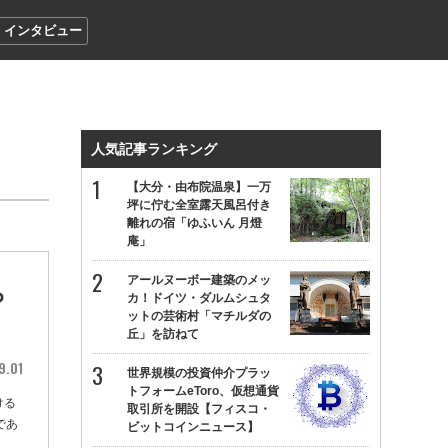
インタビュー
人気記事ランキング
【大分・由布院温泉】一万
坪に佇む全室露天風呂付き
離れの宿「ゆふいん 月燈
庵」
アールヌーボー建築のメッ
ら
カ！ドイツ・ダルムシュタ
ットの芸術村「マチルダの
丘」を訪ねて
9.01
世界規模の投資仲介プラッ
トフォームeToro、仮想通貨
ける
取引所を開設【フィスコ・
であ
ビットコインニュース】