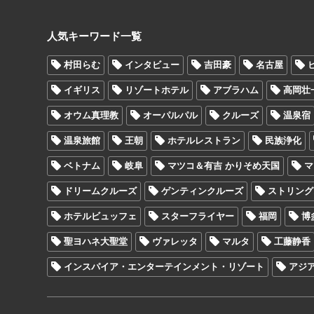
人気キーワード一覧
村田らむ
インタビュー
吉田豪
名古屋
イギリス
リゾートホテル
アブラハム
高岡壮
オウム真理教
オーパルパル
クルーズ
温泉宿
温泉旅館
王朝
ホテルレストラン
民族浄化
ベトナム
岐阜
マツコ＆有吉 かりそめ天国
マ
ドリームクルーズ
ゲンティンクルーズ
ストリング
ホテルビュッフェ
スターフライヤー
福岡
博
聖ヨハネ大聖堂
ヴァレッタ
マルタ
工藤静香
インスパイア・エンターテインメント・リゾート
アジ