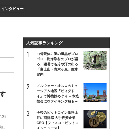
インタビュー
人気記事ランキング
白骨死体に謎の遺品がゴロ
ゴロ…樹海取材のプロが語
る、猛暑でも冷や汗の出る
「富士山・青木ヶ原」散歩
案内
ノルウェー・オスロのミュ
ージアム地区「ビィグド
す
イ」で博物館めぐり ～木造
教会にヴァイキング船も～
今後のビットコイン価格上
7.26
昇に期待感 大手投資企業
CEO【フィスコ・ビットコ
明し
インニュース】