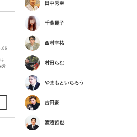
田中秀臣
く
千葉麗子
西村幸祐
4.06
れは
村田らむ
与党
やまもといちろう
吉田豪
渡邉哲也