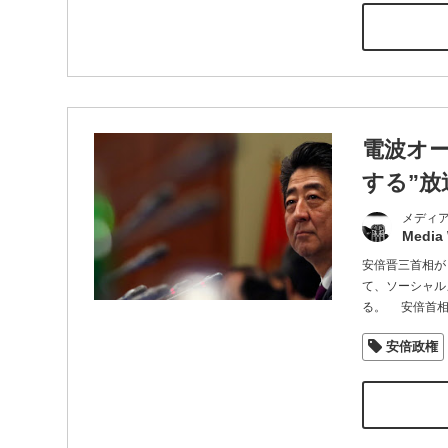
電波オ
する”放
メディ
Media
安倍晋三首相が
て、ソーシャル
る。 安倍首相
安倍政権