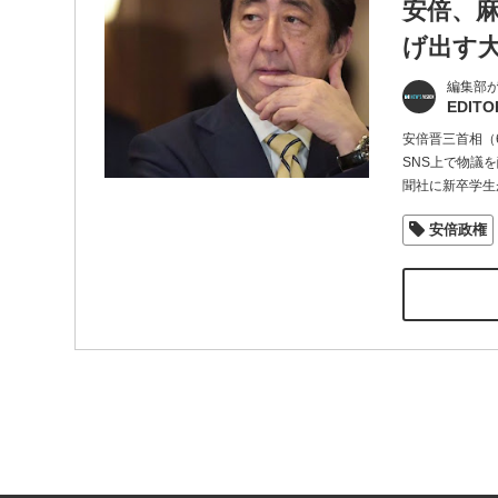
安倍、
げ出す
編集部
EDITO
安倍晋三首相（
SNS上で物議
聞社に新卒学生
安倍政権