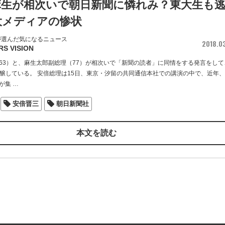
麻生が相次いで朝日新聞に憐れみ？東大生も
大メディアの惨状
が選んだ気になるニュース
2018.0
RS VISION
63）と、麻生太郎副総理（77）が相次いで「新聞の読者」に同情をする発言をして
を醸している。 安倍総理は15日、東京・汐留の共同通信本社での講演の中で、近年
が集
…
安倍晋三
朝日新聞社
本文を読む