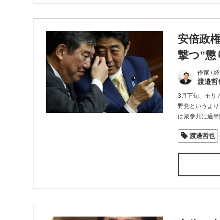
安倍政
撃つ”懲
作家 /
渡邉哲
3月下旬、モリ
野党というより
は衆参共に過半
渡邊哲也