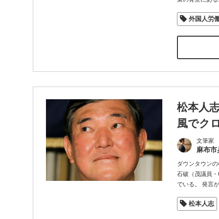
外国人労
松本人
風でク
文筆家
麻布市
ダウンタウンの
石破（茂議員・
でいる。 発言
松本人志