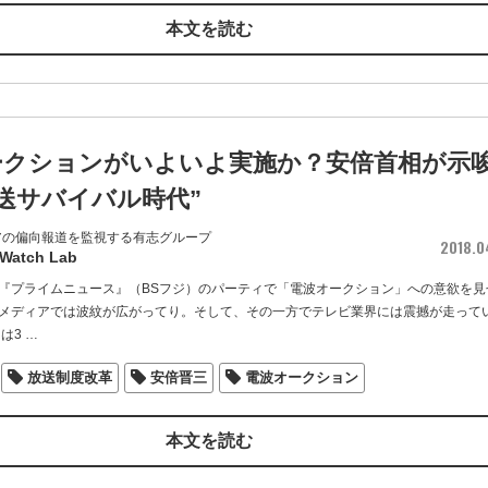
本文を読む
ークションがいよいよ実施か？安倍首相が示
送サバイバル時代”
アの偏向報道を監視する有志グループ
2018.0
 Watch Lab
『プライムニュース』（BSフジ）のパーティで「電波オークション」への意欲を見
メディアでは波紋が広がってり。そして、その一方でテレビ業界には震撼が走って
は3
…
放送制度改革
安倍晋三
電波オークション
本文を読む