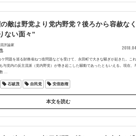
権の敵は野党より党内野党？後ろから容赦な
りない面々”
 経済評論家
2018.0
也
カケ問題を巡る財務省ねつ造問題などを受けて、永田町で大きな騒ぎが起きた。こ
も与党内の反主流派（党内野党）が巻き起こした騒動であったともいえる。現在、
数
…
石破茂
自民党
安倍政権
本文を読む