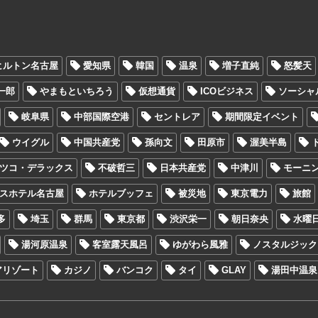
ヒルトン名古屋
愛知県
韓国
温泉
増子直純
怒髪天
一郎
やまもといちろう
仮想通貨
ICOビジネス
ソーシャ
岐阜県
中部国際空港
セントレア
期間限定イベント
ウイグル
中国共産党
孫向文
田原市
渥美半島
ツコ・デラックス
不破哲三
日本共産党
中津川
モーニ
スホテル名古屋
ホテルブッフェ
被災地
東京電力
旅館
多
埼玉
群馬
東京都
渋沢栄一
朝日奈央
水曜
湯河原温泉
客室露天風呂
ゆがわら風雅
ノスタルジック
アリゾート
カジノ
バンコク
タイ
GLAY
湯田中温泉