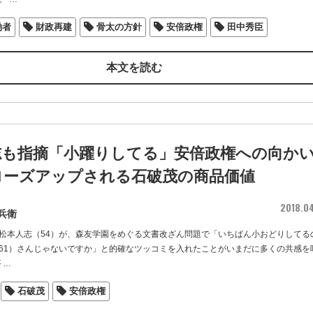
働者
財政再建
骨太の方針
安倍政権
田中秀臣
本文を読む
志も指摘「小躍りしてる」安倍政権への向か
ローズアップされる石破茂の商品価値
2018.0
兵衛
松本人志（54）が、森友学園をめぐる文書改ざん問題で「いちばん小おどりしてる
61）さんじゃないですか」と的確なツッコミを入れたことがいまだに多くの共感を
が
…
石破茂
安倍政権