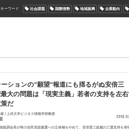
メキーワード
社会課題
国際情勢
地域振興
企業動向
テーションの”願望”報道にも揺るがぬ安倍三
権最大の問題は「現実主義」若者の支持を左右
政策だ
家 / 上武大学ビジネス情報学部教授
2018.0
臣
雄政調会長が秋の自民党総裁選への立候補をやめて、安倍晋三総裁の三選支持を表