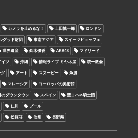
カメラを止めるな！
上田慎一郎
ロンドン
ルグッド財団
東南アジア
スイーツビュッフェ
世界遺産
鈴木優香
AKB48
マドリード
ドイツ
沖縄
情報ライブ ミヤネ屋
統一教会
ング
アート
スヌーピー
魚勝
マレーシア
ヨーロッパの美術館
日のダウンタウン
スペイン
聖ヨハネ騎士団
仁川
プール
松籟荘
信州
長野県