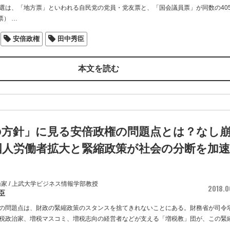
選は、「地方票」といわれる自民党の党員・党友票と、「国会議員票」が同数の40
票）
…
安倍政権
田中秀臣
本文を読む
の方針」に見る安倍政権の問題点とは？なし
国人労働者拡大と緊縮政策が社会の分断を加速
家 / 上武大学ビジネス情報学部教授
2018.0
臣
の問題点は、財政の緊縮政策のスタンスを捨てきれないことにある。財務省が司令
税政治家、増税マスコミ、増税志向の経営者などが支える「増税教」団が、この緊
。
…