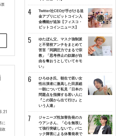
5票
Twitter社CEOが手がける送
金アプリにビットコイン入
金機能が追加【フィスコ・
ビットコインニュース】
ゆたぼん父、マスク強制派
と不登校アンチをまとめて
苦言「同調圧力でまるで宗
教」「思考停止の奴隷が自
由を奪おうとしていてキモ
い」
崩
ひろゆき氏、朝生で若い女
性出演者に激高した田原総
一朗について私見「日本の
問題点を指摘する若い人に
『この国から出て行け』と
いう人達」
6.21
ジャニーズ性加害告発のカ
塔に
ウアンさん、「心を無視し
て強行突破しないで」パニ
縮政
ック障害による休養発表で