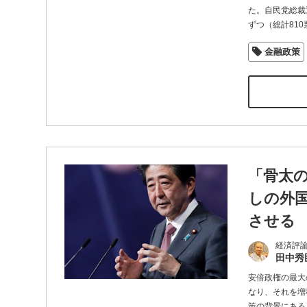
た。自民党総裁
ずつ（総計810
金融政策
「骨太
しの外
させる
経済評論
田中秀
安倍政権の最大
なり、それを増
策の背景にある