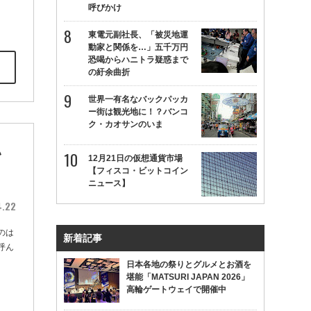
呼びかけ
東電元副社長、「被災地運
動家と関係を…」五千万円
恐喝からハニトラ疑惑まで
の紆余曲折
世界一有名なバックパッカ
ー街は観光地に！？バンコ
ク・カオサンのいま
い
12月21日の仮想通貨市場
【フィスコ・ビットコイン
ニュース】
4.22
のは
新着記事
呼ん
日本各地の祭りとグルメとお酒を
堪能「MATSURI JAPAN 2026」
高輪ゲートウェイで開催中