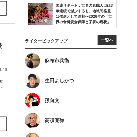
国連リポート：世界の飢餓人口は3
年連続で減少するも、地域間格差
は依然として深刻〜2026年の「世
界の食料安全保障と栄養の現状」
一覧へ
ライターピックアップ
唆
麻布市兵衛
4.10
生田よしかつ
せ
い
孫向文
高須克弥