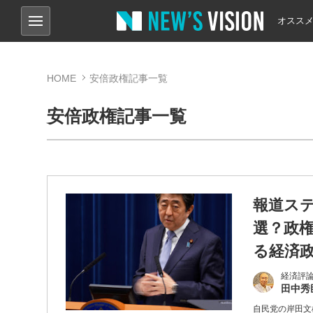
オスス
HOME
安倍政権記事一覧
安倍政権記事一覧
報道ス
選？政
る経済
経済評論
田中秀
自民党の岸田文