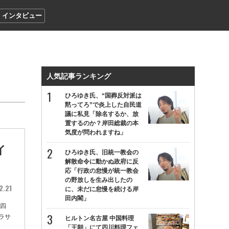
インタビュー
人気記事ランキング
ひろゆき氏、“国葬反対派は
黙ってろ”で炎上した自民道
議に私見「除名するか、放
置するのか？岸田総裁の本
気度が問われますね」
イ
ひろゆき氏、旧統一教会の
解散命令に動かぬ政府に反
応「行政の怠慢が統一教会
の野放しを生み出したの
2.21
に、未だに怠慢を続ける岸
田内閣」
第四
ラサ
ヒルトン名古屋 中国料理
「王朝」にて四川料理フェ