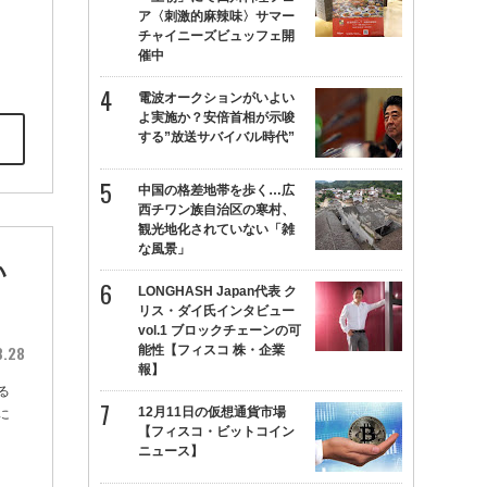
ア〈刺激的麻辣味〉サマー
チャイニーズビュッフェ開
催中
電波オークションがいよい
よ実施か？安倍首相が示唆
する”放送サバイバル時代”
中国の格差地帯を歩く…広
西チワン族自治区の寒村、
観光地化されていない「雑
な風景」
い
LONGHASH Japan代表 ク
リス・ダイ氏インタビュー
vol.1 ブロックチェーンの可
8.28
能性【フィスコ 株・企業
報】
る
12月11日の仮想通貨市場
に
【フィスコ・ビットコイン
ニュース】