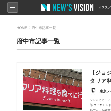
オスス
HOME
府中市記事一覧
府中市記事一覧
【ジョ
タリア料
東京メ
ウンまああ～い
部 ダイヤモン
ルディーが経営