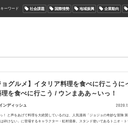
メキーワード
社会課題
国際情勢
地域振興
企業動向
ジョグルメ】イタリア料理を食べに行こうに
理を食べに行こう / ウンまああ～いっ！
2020.1
インディッシュ
っ！ と声をあげて料理を大絶賛しているのは、人気漫画「ジョジョの奇妙な冒険 
ドは砕けない」に登場するキャラクター・虹村億泰。スタンド使いであるトニオ・ト
…