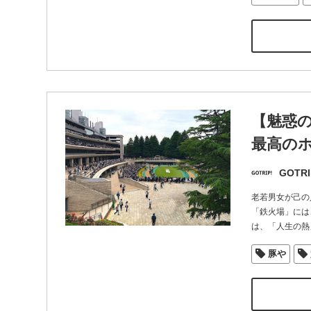
【魅惑
最高のホ
GOTRI
老若男女が己の
「鉄火場」には
は、「人生の熱
豚や