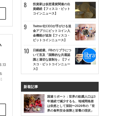
投資家は仮想通貨関連の出
資継続【フィスコ・ビット
コインニュース】
Twitter社CEOが手がける送
金アプリにビットコイン入
金機能が追加【フィスコ・
ビットコインニュース】
い
日銀総裁、FBのリブラにつ
いて言及「国際的な共通認
識と適切な規制を」【フィ
6.13
スコ・ビットコインニュー
ス】
る
に
新着記事
国連リポート：世界の飢餓人口は3
年連続で減少するも、地域間格差
は依然として深刻〜2026年の「世
界の食料安全保障と栄養の現状」