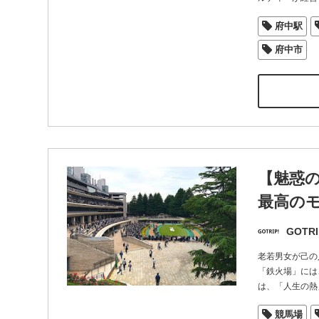
府中駅
府中市
【魅惑
最高のモ
GOTRI
老若男女が己の
「鉄火場」には
は、「人生の熱
競馬場