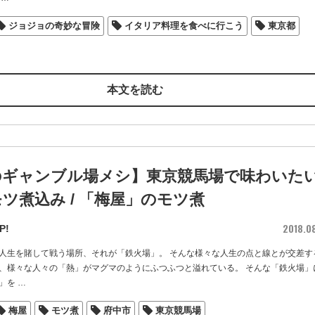
ジョジョの奇妙な冒険
イタリア料理を食べに行こう
東京都
本文を読む
のギャンブル場メシ】東京競馬場で味わいた
ツ煮込み / 「梅屋」のモツ煮
2018.0
P!
人生を賭して戦う場所、それが「鉄火場」。 そんな様々な人生の点と線とが交差す
、様々な人々の「熱」がマグマのようにふつふつと溢れている。 そんな「鉄火場」
」を
…
梅屋
モツ煮
府中市
東京競馬場