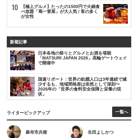
【極上グルメ】たったの1500円で火鍋食
べ放題「蜀一冒菜」が大人気 / 客の多く
が女性
新着記事
日本各地の祭りとグルメとお酒を堪能
「MATSURI JAPAN 2026」高輪ゲートウェイ
で開催中
国連リポート：世界の飢餓人口は3年連続で減
少するも、地域間格差は依然として深刻〜
2026年の「世界の食料安全保障と栄養の現
状」
一覧へ
ライターピックアップ
麻布市兵衛
生田よしかつ