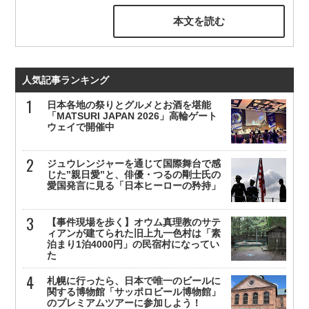
本文を読む
人気記事ランキング
日本各地の祭りとグルメとお酒を堪能
「MATSURI JAPAN 2026」高輪ゲート
ウェイで開催中
ジュウレンジャーを通じて国際舞台で感
じた”親日愛”と、俳優・つるの剛士氏の
愛国発言に見る「日本ヒーローの矜持」
【事件現場を歩く】オウム真理教のサテ
ィアンが建てられた旧上九一色村は「素
泊まり1泊4000円」の民宿村になってい
た
札幌に行ったら、日本で唯一のビールに
関する博物館「サッポロビール博物館」
のプレミアムツアーに参加しよう！