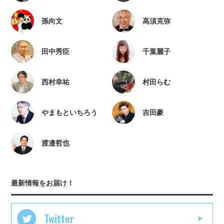
孫向文
高須克弥
田中秀臣
千葉麗子
西村幸祐
村田らむ
やまもといちろう
吉田豪
渡邉哲也
最新情報をお届け！
Twitter