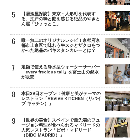
【居酒屋探訪】東京・人形町を代表す
る、江戸の粋と艶を感じる絶品のやきと
ん屋「ひょっとこ」
唯一無二のオリジナルレシピ！京都府京
都市上京区で味わう牛スジとザクロをつ
かった絶品のパキスタンカレーとは？
定額で使える浄水型ウォーターサーバー
「every frecious tall」を富士山の銘水
が販売
本日29日オープン！健康と美がテーマの
レストラン「REVIVE KITCHEN（リバイ
ブ キッチン）」
【世界の美食】スペインで最先端のフュ
ージョン料理が食べられるマドリードの
人気レストラン「ビボ・マドリード
（BIBO MADRID）」