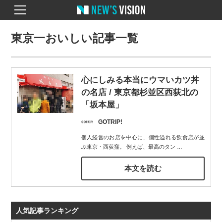
東京一おいしい記事一覧
心にしみる本当にウマいカツ丼
の名店 / 東京都杉並区西荻北の
「坂本屋」
GOTRIP!
個人経営のお店を中心に、個性溢れる飲食店が並
ぶ東京・西荻窪。 例えば、最高のタン
…
本文を読む
人気記事ランキング