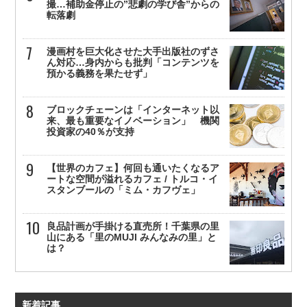
撮…補助金停止の”悲劇の学び舎”からの
転落劇
漫画村を巨大化させた大手出版社のずさ
ん対応…身内からも批判「コンテンツを
預かる義務を果たせず」
ブロックチェーンは「インターネット以
来、最も重要なイノベーション」 機関
投資家の40％が支持
【世界のカフェ】何回も通いたくなるア
ートな空間が溢れるカフェ / トルコ・イ
スタンブールの「ミム・カフヴェ」
良品計画が手掛ける直売所！千葉県の里
山にある「里のMUJI みんなみの里」と
は？
新着記事