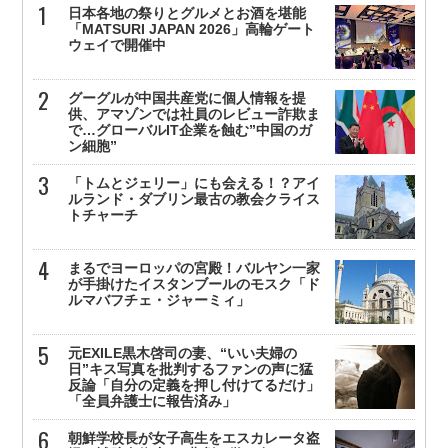
日本各地の祭りとグルメとお酒を堪能
「MATSURI JAPAN 2026」高輪ゲート
ウェイで開催中
グーグルが中国共産党に個人情報を提
供、アマゾンでは社員のレビュー詐欺ま
で…グローバルIT企業を蝕む”中国のガ
ン細胞”
「トムとジェリー」にも会える！？アイ
ルランド・ダブリン最古の教会クライス
トチャーチ
まるでヨーロッパの宮殿！バルヤン一家
が手掛けたイスタンブールのモスク「ド
ルマバフチェ・ジャーミィ」
元EXILE黒木啓司の妻、“いい夫婦の
日”キス写真を批判するファンの声に猛
反論「自分の定義を押し付けてるだけ」
「全員弁護士に報告済み」
朝鮮学校長が女子高生をエスカレータ盗