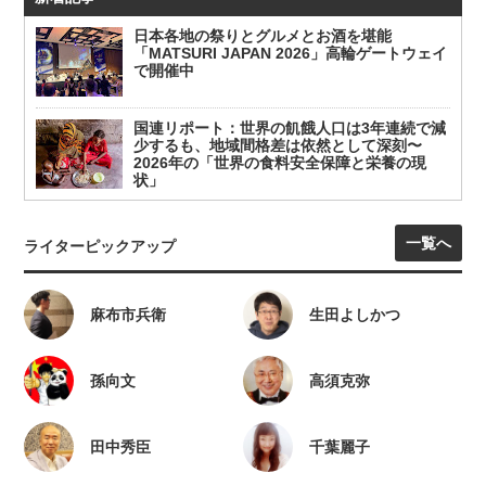
日本各地の祭りとグルメとお酒を堪能
「MATSURI JAPAN 2026」高輪ゲートウェイ
で開催中
国連リポート：世界の飢餓人口は3年連続で減
少するも、地域間格差は依然として深刻〜
2026年の「世界の食料安全保障と栄養の現
状」
一覧へ
ライターピックアップ
麻布市兵衛
生田よしかつ
孫向文
高須克弥
田中秀臣
千葉麗子