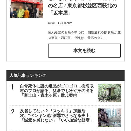
の名店 / 東京都杉並区西荻北の
「坂本屋」
GOTRIP!
個人経営のお店を中心に、個性溢れる飲食店が並
ぶ東京・西荻窪。 例えば、最高のタン
…
本文を読む
人気記事ランキング
白骨死体に謎の遺品がゴロゴロ…樹海取
材のプロが語る、猛暑でも冷や汗の出る
「富士山・青木ヶ原」散歩案内
反省してない？『スッキリ』加藤浩
次、“ペンギン池”謝罪でさらなる炎上
「誠意を感じない」「いい加減な態度」