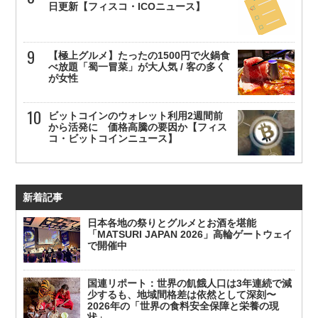
日更新【フィスコ・ICOニュース】
【極上グルメ】たったの1500円で火鍋食
べ放題「蜀一冒菜」が大人気 / 客の多く
が女性
ビットコインのウォレット利用2週間前
から活発に 価格高騰の要因か【フィス
コ・ビットコインニュース】
新着記事
日本各地の祭りとグルメとお酒を堪能
「MATSURI JAPAN 2026」高輪ゲートウェイ
で開催中
国連リポート：世界の飢餓人口は3年連続で減
少するも、地域間格差は依然として深刻〜
2026年の「世界の食料安全保障と栄養の現
状」