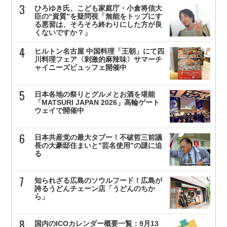
ひろゆき氏、こども家庭庁・小倉将信大
臣の“資質”を疑問視「無能をトップにす
る悪習は、そろそろ終わりにした方が良
くないですか？」
ヒルトン名古屋 中国料理「王朝」にて四
川料理フェア〈刺激的麻辣味〉サマーチ
ャイニーズビュッフェ開催中
日本各地の祭りとグルメとお酒を堪能
「MATSURI JAPAN 2026」高輪ゲート
ウェイで開催中
日本共産党の最大タブー！不破哲三前議
長の大豪邸住まいと”芸名使用”の謎に迫
る
知られざる広島のソウルフード！広島が
誇るうどんチェーン店「うどんのちか
ら」
国内のICOカレンダー概要一覧：9月13