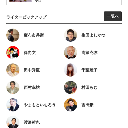
一覧へ
ライターピックアップ
麻布市兵衛
生田よしかつ
孫向文
高須克弥
田中秀臣
千葉麗子
西村幸祐
村田らむ
やまもといちろう
吉田豪
渡邉哲也