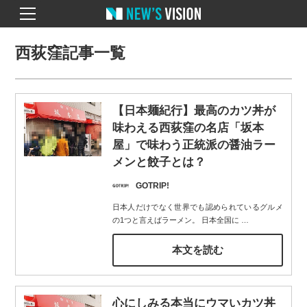
西荻窪記事一覧
【日本麺紀行】最高のカツ丼が
味わえる西荻窪の名店「坂本
屋」で味わう正統派の醤油ラー
メンと餃子とは？
GOTRIP!
日本人だけでなく世界でも認められているグルメ
の1つと言えばラーメン。 日本全国に
…
本文を読む
心にしみる本当にウマいカツ丼