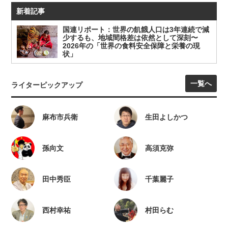
新着記事
国連リポート：世界の飢餓人口は3年連続で減
少するも、地域間格差は依然として深刻〜
2026年の「世界の食料安全保障と栄養の現
状」
一覧へ
ライターピックアップ
麻布市兵衛
生田よしかつ
孫向文
高須克弥
田中秀臣
千葉麗子
西村幸祐
村田らむ