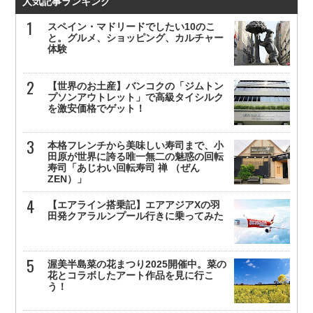
人気記事ランキング
スペイン・マドリードでしたい10のこ
と。グルメ、ショッピング、カルチャー
体験
【世界のお土産】バンコクの「ジムトン
プソンアウトレット」で高級タイシルク
を激安価格でゲット！
本格フレンチから美味しい寿司まで、小
田原が世界に誇る唯一無二の魅惑の回転
寿司「あじわい回転寿司 禅 （ぜん
ZEN）」
【エアライン搭乗記】エアアジアXの羽
田発クアラルンプール行きに乗ってみた
渥美半島菜の花まつり2025開催中。菜の
花とコラボしたアート作品を見に行こ
う！