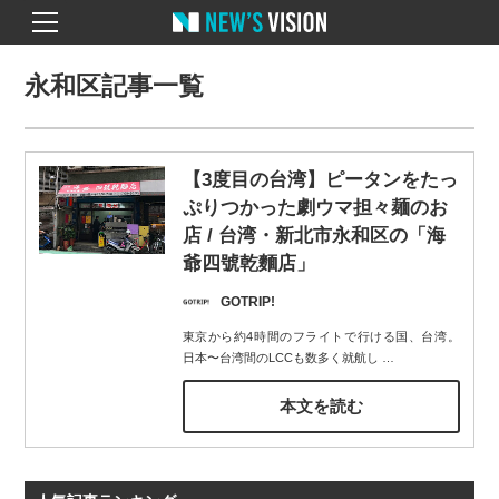
永和区記事一覧
【3度目の台湾】ピータンをたっ
ぷりつかった劇ウマ担々麺のお
店 / 台湾・新北市永和区の「海
爺四號乾麵店」
GOTRIP!
東京から約4時間のフライトで行ける国、台湾。
日本〜台湾間のLCCも数多く就航し
…
本文を読む