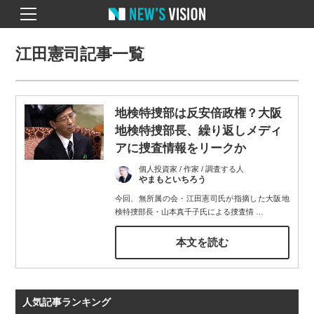
江田憲司記事一覧
地検特捜部は反安倍政権？大阪
地検特捜部長、繰り返しメディ
アに捜査情報をリークか
個人投資家 / 作家 / 調査する人
やまもといちろう
今回、無所属の会・江田憲司氏が指摘した大阪地
検特捜部長・山本真千子氏による捜査情
…
本文を読む
人気記事ランキング