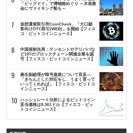
「ビィグドイ」で博物館めぐり ～木造教
会にヴァイキング船も～
仮想通貨取引所CoinCheck、「大口顧
客向けOTC取引(WEB)」を開始【フィス
コ・ビットコインニュース】
中国規制当局：テンセントやアリババな
ど197のブロックチェーン関連企業を認
可【フィスコ・ビットコインニュース】
麻生副総理が暗号資産について言及—
「きちんとした対応をし、うまく育って
いってくれれば」【フィスコ・ビットコ
インニュース】
ハッシュレート分析によるビットコイン
妥当価格は9,361ドル【フィスコ・ビッ
トコインニュース】