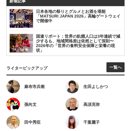
新着記事
日本各地の祭りとグルメとお酒を堪能
「MATSURI JAPAN 2026」高輪ゲートウェイ
で開催中
国連リポート：世界の飢餓人口は3年連続で減
少するも、地域間格差は依然として深刻〜
2026年の「世界の食料安全保障と栄養の現
状」
一覧へ
ライターピックアップ
麻布市兵衛
生田よしかつ
孫向文
高須克弥
田中秀臣
千葉麗子