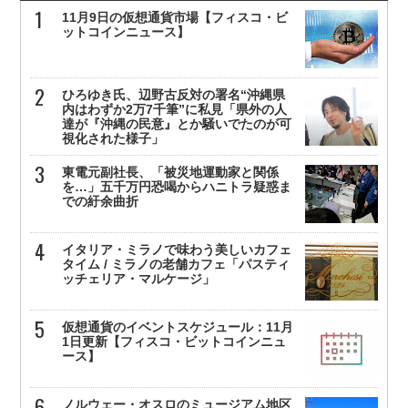
11月9日の仮想通貨市場【フィスコ・ビ
ットコインニュース】
ひろゆき氏、辺野古反対の署名“沖縄県
内はわずか2万7千筆”に私見「県外の人
達が『沖縄の民意』とか騒いでたのが可
視化された様子」
東電元副社長、「被災地運動家と関係
を…」五千万円恐喝からハニトラ疑惑ま
での紆余曲折
イタリア・ミラノで味わう美しいカフェ
タイム / ミラノの老舗カフェ「パスティ
ッチェリア・マルケージ」
仮想通貨のイベントスケジュール：11月
1日更新【フィスコ・ビットコインニュ
ース】
ノルウェー・オスロのミュージアム地区