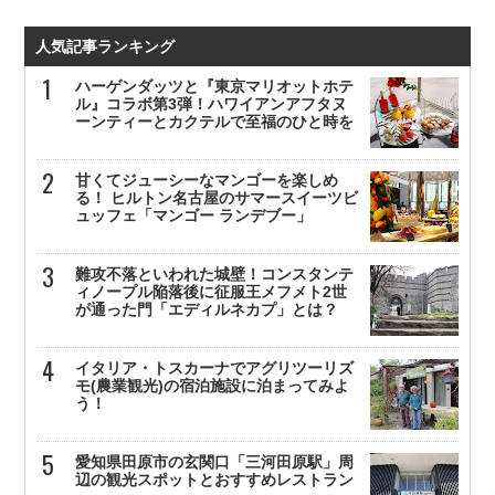
人気記事ランキング
ハーゲンダッツと『東京マリオットホテ
ル』コラボ第3弾！ハワイアンアフタヌ
ーンティーとカクテルで至福のひと時を
甘くてジューシーなマンゴーを楽しめ
る！ ヒルトン名古屋のサマースイーツビ
ュッフェ「マンゴー ランデブー」
難攻不落といわれた城壁！コンスタンテ
ィノープル陥落後に征服王メフメト2世
が通った門「エディルネカプ」とは？
イタリア・トスカーナでアグリツーリズ
モ(農業観光)の宿泊施設に泊まってみよ
う！
愛知県田原市の玄関口「三河田原駅」周
辺の観光スポットとおすすめレストラン