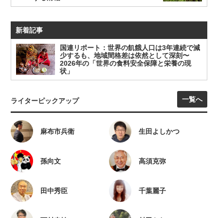
新着記事
国連リポート：世界の飢餓人口は3年連続で減
少するも、地域間格差は依然として深刻〜
2026年の「世界の食料安全保障と栄養の現
状」
一覧へ
ライターピックアップ
麻布市兵衛
生田よしかつ
孫向文
高須克弥
田中秀臣
千葉麗子