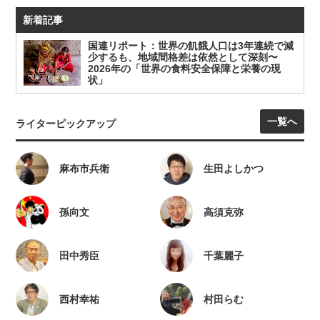
新着記事
国連リポート：世界の飢餓人口は3年連続で減
少するも、地域間格差は依然として深刻〜
2026年の「世界の食料安全保障と栄養の現
状」
一覧へ
ライターピックアップ
麻布市兵衛
生田よしかつ
孫向文
高須克弥
田中秀臣
千葉麗子
西村幸祐
村田らむ