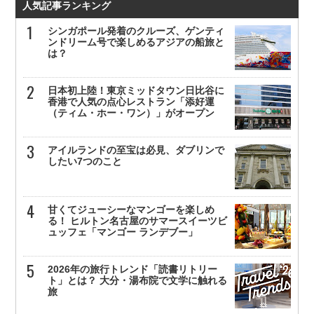
人気記事ランキング
シンガポール発着のクルーズ、ゲンティ
ンドリーム号で楽しめるアジアの船旅と
は？
日本初上陸！東京ミッドタウン日比谷に
香港で人気の点心レストラン「添好運
（ティム・ホー・ワン）」がオープン
アイルランドの至宝は必見、ダブリンで
したい7つのこと
甘くてジューシーなマンゴーを楽しめ
る！ ヒルトン名古屋のサマースイーツビ
ュッフェ「マンゴー ランデブー」
2026年の旅行トレンド「読書リトリー
ト」とは？ 大分・湯布院で文学に触れる
旅