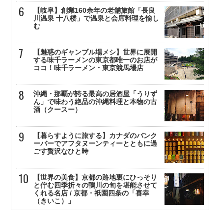
【岐阜】創業160余年の老舗旅館「長良
川温泉 十八楼」で温泉と会席料理を愉し
む
【魅惑のギャンブル場メシ】世界に展開
する味千ラーメンの東京都唯一のお店が
ココ！味千ラーメン・東京競馬場店
沖縄・那覇が誇る最高の居酒屋「うりず
ん」で味わう絶品の沖縄料理と本物の古
酒（クースー）
【暮らすように旅する】カナダのバンク
ーバーでアフタヌーンティーとともに過
ごす贅沢なひと時
【世界の美食】京都の路地裏にひっそり
と佇む四季折々の鴨川の旬を堪能させて
くれる名店 / 京都・祇園四条の「喜幸
（きいこ）」