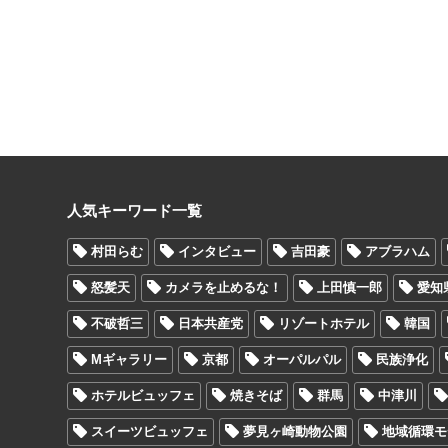
人気キーワード一覧
村田らむ
インタビュー
吉田豪
アブラハム
怒髪天
カメラを止めるな！
上田慎一郎
愛知
不破哲三
日本共産党
リゾートホテル
韓国
Mギャラリー
京都
オーパルパル
民族浄化
ホテルビュッフェ
焼きそば
群馬
中津川
スイーツビュッフェ
夢見ヶ崎動物公園
地域循環モ