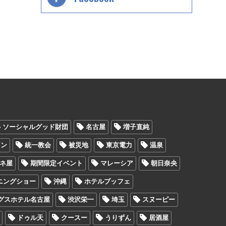
ソーシャルグッド財団
名古屋
増子直純
ウン
統一教会
被災地
東京電力
温泉
ヤネ屋
期間限定イベント
マレーシア
朝日奈央
ニングショー
沖縄
ホテルブッフェ
グスホテル名古屋
渋沢栄一
埼玉
スヌーピー
ドゥル天
クースー
うりずん
居酒屋