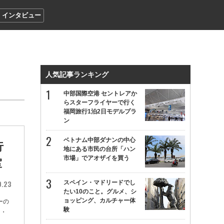
インタビュー
人気記事ランキング
中部国際空港 セントレアか
らスターフライヤーで行く
福岡旅行1泊2日モデルプラ
ン
ベトナム中部ダナンの中心
行
地にある市民の台所「ハン
市場」でアオザイを買う
室
0.23
スペイン・マドリードでし
たい10のこと。グルメ、シ
ョッピング、カルチャー体
ーの
験
 ・