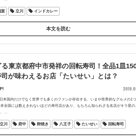
議室
立川
インドカレー
本文を読む
る東京都府中市発祥の回転寿司！全品1皿15
寿司が味わえるお店「たいせい」とは？
2019.0
P!
日本国内だけでなく世界でも多くのファンが存在する、いまや世界的なグルメの1
日本全国には数えきれないほどの寿司店があり、もちろん知られざる名店がキラ星の
。
…
立川
府中
卵焼き
八王子
たいせい
回転寿司