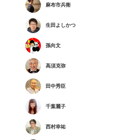
麻布市兵衛
生田よしかつ
孫向文
高須克弥
田中秀臣
千葉麗子
西村幸祐