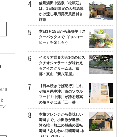
信州湯田中温泉「松籟荘」
は、1日5組限定の天然温泉
かけ流し専用露天風呂付き
旅館
本日3月15日から新登場！ス
ターバックスで「白いコー
ヒー」を楽しもう
イタリア世界大会3位のピス
タチオジェラートが味わえ
0
るアイスクリーム店、京
都・嵐山『新八茶屋』
【日本焼きそば紀行】これ
9.10
ぞ岐阜県中津川市のソウル
フード！中津川が誇る最高
つと
の焼きそば店「五十番」
ごと
本格フレンチから美味しい
寿司まで、小田原が世界に
誇る唯一無二の魅惑の回転
寿司「あじわい回転寿司 禅
（ぜん ZEN）」