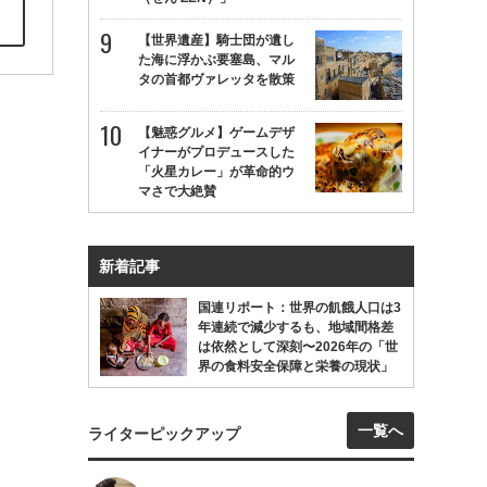
【世界遺産】騎士団が遺し
た海に浮かぶ要塞島、マル
タの首都ヴァレッタを散策
【魅惑グルメ】ゲームデザ
イナーがプロデュースした
「火星カレー」が革命的ウ
マさで大絶賛
新着記事
国連リポート：世界の飢餓人口は3
年連続で減少するも、地域間格差
は依然として深刻〜2026年の「世
界の食料安全保障と栄養の現状」
一覧へ
ライターピックアップ