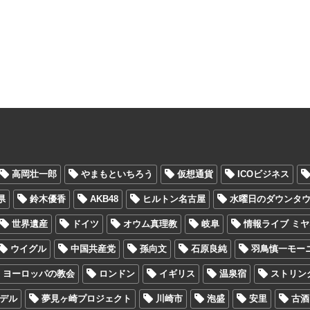
高岡壮一郎
やまもといちろう
仮想通貨
ICOビジネス
県
鈴木優香
AKB48
ヒルトン名古屋
水曜日のダウンタ
世界遺産
ドイツ
オウム真理教
岐阜
情報ライブ ミ
ウイグル
中国共産党
孫向文
石原良純
羽鳥慎一モー
ヨーロッパの教会
ロンドン
イギリス
温泉宿
ストリン
デル
夢見ヶ崎プロジェクト
川崎市
泡盛
安里
古酒