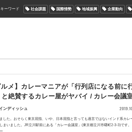
メキーワード
社会課題
国際情勢
地域振興
企業動向
グルメ】カレーマニアが「行列店になる前に
と絶賛するカレー屋がヤバイ / カレー会議
2019.1
インディッシュ
ました。おそらく東京屈指、いや、日本屈指と言っても過言ではないインド系カレ
まいました。JR立川駅前にある「カレー会議室」(東京都立川市曙町2-3-3)です。
ー
…