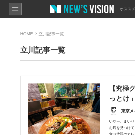
オスス
HOME
立川記事一覧
立川記事一覧
【究極
っとけ」
東京メ
いやー、まいり
お店を見つけてし
食べ放題のカレ