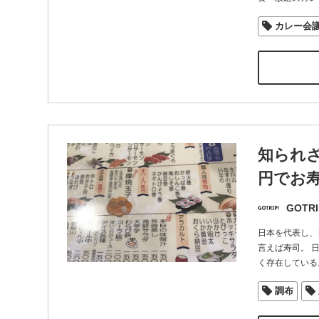
カレー会
知られざ
円でお
GOTRI
日本を代表し、
言えば寿司。 
く存在している
調布