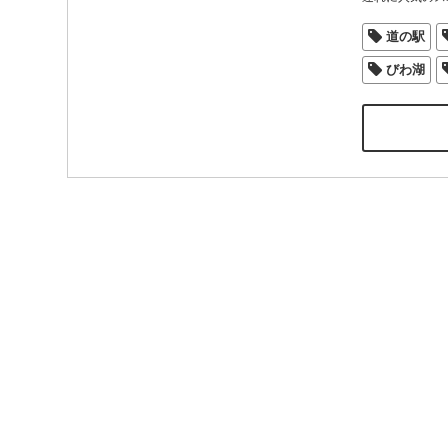
道の駅
びわ湖