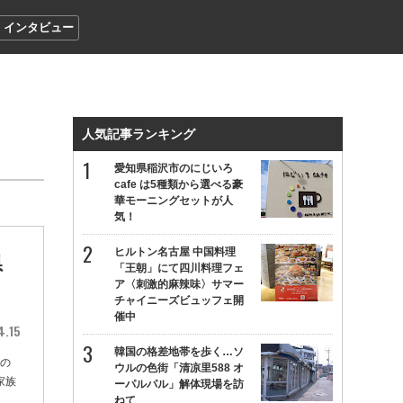
インタビュー
人気記事ランキング
愛知県稲沢市のにじいろ
cafe は5種類から選べる豪
華モーニングセットが人
気！
ヒルトン名古屋 中国料理
県
「王朝」にて四川料理フェ
ア〈刺激的麻辣味〉サマー
チャイニーズビュッフェ開
催中
4.15
韓国の格差地帯を歩く…ソ
地の
ウルの色街「清凉里588 オ
家族
ーパルパル」解体現場を訪
ねて