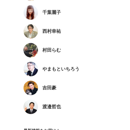
千葉麗子
西村幸祐
村田らむ
やまもといちろう
吉田豪
渡邉哲也