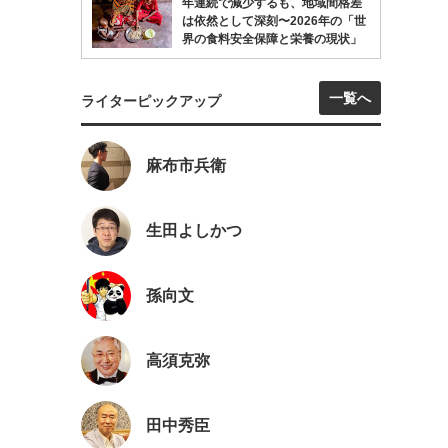
年連続で減少するも、地域間格差
は依然として深刻〜2026年の「世
界の食料安全保障と栄養の現状」
一覧へ
ライターピックアップ
麻布市兵衛
生田よしかつ
孫向文
高須克弥
田中秀臣