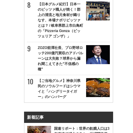
【日本グルメ紀行】日本一
のピッツァ職人が焼く！郡
上の清流と地元食材が織り
なす、本場ナポリピッツァ
とは？ / 岐阜県郡上市白鳥町
の「Pizzeria Gonza（ピッ
ツェリア ゴンザ）」
ZOZO前澤社長、プロ野球ロ
ッテ200億円買収のアドバル
ーンは大失敗？球界から漏
れ聞こえてきた”不信感の
種”
【ご当地グルメ】神奈川県
民のソウルフードはシウマ
イと「ハングリータイガ
ー」のハンバーグ
新着記事
国連リポート：世界の飢餓人口は3