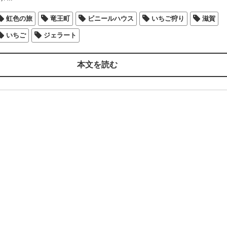
虹色の旅
竜王町
ビニールハウス
いちご狩り
滋賀
いちご
ジェラート
本文を読む