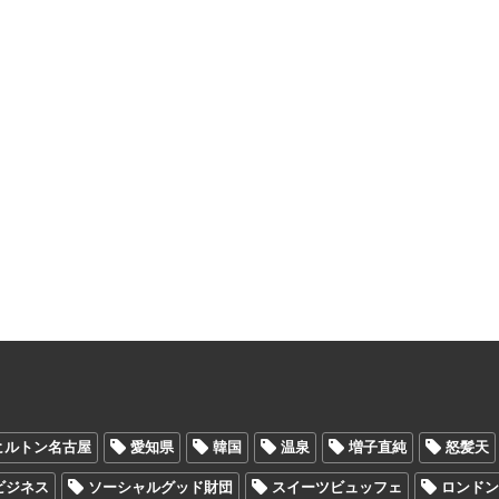
ヒルトン名古屋
愛知県
韓国
温泉
増子直純
怒髪天
Oビジネス
ソーシャルグッド財団
スイーツビュッフェ
ロンド