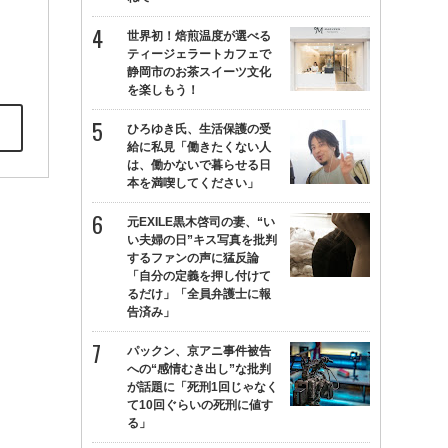
世界初！焙煎温度が選べる
ティージェラートカフェで
静岡市のお茶スイーツ文化
を楽しもう！
ひろゆき氏、生活保護の受
給に私見「働きたくない人
は、働かないで暮らせる日
本を満喫してください」
元EXILE黒木啓司の妻、“い
い夫婦の日”キス写真を批判
するファンの声に猛反論
「自分の定義を押し付けて
るだけ」「全員弁護士に報
告済み」
パックン、京アニ事件被告
への“感情むき出し”な批判
が話題に「死刑1回じゃなく
て10回ぐらいの死刑に値す
る」