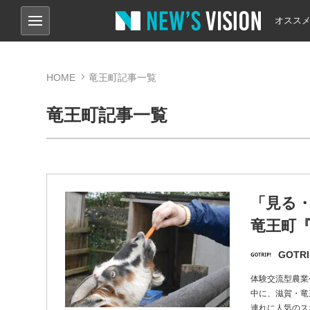
オスス
HOME
竜王町記事一覧
竜王町記事一覧
「見る
竜王町『
GOTRI
体験交流型農業
中に、滋賀・竜
連れに人気のス