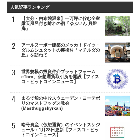
人気記事ランキング
【大分・由布院温泉】一万坪に佇む全室
露天風呂付き離れの宿「ゆふいん 月燈
庵」
アールヌーボー建築のメッカ！ドイツ・
ダルムシュタットの芸術村「マチルダの
丘」を訪ねて
世界規模の投資仲介プラットフォーム
eToro、仮想通貨取引所を開設【フィス
コ・ビットコインニュース】
まるで船の中!?スウェーデン・ヨーテボ
リのマストフッグス教会
(Masthuggskyrkan)
暗号資産（仮想通貨）のイベントスケジ
ュール：1月28日更新【フィスコ・ビッ
トコインニュース】