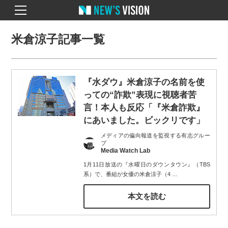
米倉涼子記事一覧
『水ダウ』米倉涼子の名前を使
っての“詐欺”表現に視聴者苦
言！本人も反応「『米倉詐欺』
にあいました。ビックリです」
メディアの偏向報道を監視する有志グルー
プ
Media Watch Lab
1月11日放送の『水曜日のダウンタウン』（TBS
系）で、番組が女優の米倉涼子（4
…
本文を読む