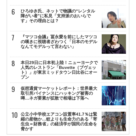
ひろゆき氏、ネットで物議の“レンタル
障がい者”に私見「支持派のおいらで
す」その理由とは？
『マツコ会議』冨永愛を前にしたマツコ
の嘆きに視聴者ざわつく「日本のモデル
なんてモデルって言わない」
本日29日に日本初上陸！ニューヨークで
人気のレストラン「Buvette（ブヴェッ
ト）」が東京ミッドタウン日比谷にオー
プン
仮想通貨マーケットレポート：世界最大
取引所バイナンスにハッキング被害の
噂…ネガ要素が拡散で相場は下落へ
公立小中学校エアコン設置率41.7％は緊
縮の産物か…蚊よりも生命力のある「寄
生虫＝財務省」の経済学が国民の生命を
脅かす