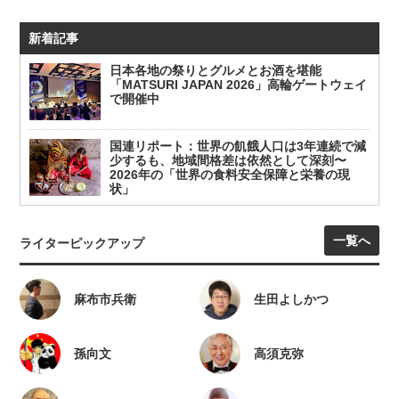
新着記事
日本各地の祭りとグルメとお酒を堪能
「MATSURI JAPAN 2026」高輪ゲートウェイ
で開催中
国連リポート：世界の飢餓人口は3年連続で減
少するも、地域間格差は依然として深刻〜
2026年の「世界の食料安全保障と栄養の現
状」
一覧へ
ライターピックアップ
麻布市兵衛
生田よしかつ
孫向文
高須克弥