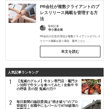
PR会社が複数クライアントのプ
レスリリース掲載を管理する方
法
取材記者
寺小屋企画
PR会社や広告代理店が複数クライアントのプレス
リリース掲載を扱う場合、案件ごとに
…
本文を読む
人気記事ランキング
【鬼滅のグルメ】牛タン専門店・竈門タ
ン治郎で牛タンを食べてみた / 全集中 牛
の呼吸 舌の型 鬼滅の刃!?
毎日新聞の論説委員は”焼き破り”のプロ
窃盗犯！在職中にもバールでATM破壊の