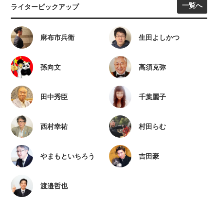
一覧へ
ライターピックアップ
麻布市兵衛
生田よしかつ
孫向文
高須克弥
田中秀臣
千葉麗子
西村幸祐
村田らむ
やまもといちろう
吉田豪
渡邉哲也