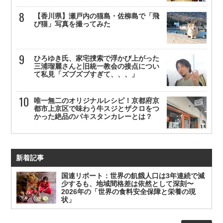
【香川県】瀬戸内の猫島・佐柳島で「飛
び猫」写真を撮ってみた
ひろゆき氏、家宅捜索で浮かび上がった
三浦瑠麗さんと旧統一教会の接点につい
て私見「ズブズブすぎて、、、」
唯一無二のオリジナルレシピ！京都府京
都市上京区で味わう牛スジとザクロをつ
かった絶品のパキスタンカレーとは？
新着記事
国連リポート：世界の飢餓人口は3年連続で減
少するも、地域間格差は依然として深刻〜
2026年の「世界の食料安全保障と栄養の現
状」