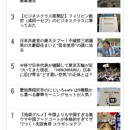
衝撃過去
【ビジネスクラス搭乗記】フィリピン航
空（成田ーセブ）のビジネスクラスに乗
ってみた
日本共産党の最大タブー！不破哲三前議
長の大豪邸住まいと”芸名使用”の謎に迫
る
Ｗ杯で日本代表が健闘して東京五輪が近
づいてきた現在、「HINOMARU」日本
に忍び寄る”どす黒い空気”の正体とは？
愛知県稲沢市のにじいろcafe は5種類か
ら選べる豪華モーニングセットが人気！
【池袋グルメ】中国よりも中国すぎる激
ウマ中国フードコートが本格的すぎてザ
ワつく / 友誼食府 ユウギショクフ