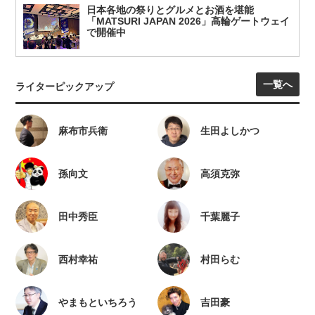
日本各地の祭りとグルメとお酒を堪能
「MATSURI JAPAN 2026」高輪ゲートウェイ
で開催中
一覧へ
ライターピックアップ
麻布市兵衛
生田よしかつ
孫向文
高須克弥
田中秀臣
千葉麗子
西村幸祐
村田らむ
やまもといちろう
吉田豪