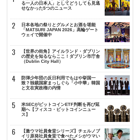
る一人の日本人」としてどうしても見逃
せなかった5つのニュース
日本各地の祭りとグルメとお酒を堪能
「MATSURI JAPAN 2026」高輪ゲート
ウェイで開催中
【世界の街角】アイルランド・ダブリン
の歴史を知るならここ！ダブリン市庁舎
（Dublin City Hall）
防弾少年団の反日利用でもはや挙国一
致？独裁国家まっしぐら「小中華」韓国
と文在寅政権の内情
米SECがビットコインETF判断を再び延
期へ【フィスコ・ビットコインニュー
ス】
【激ウマ社員食堂シリーズ】チェルノブ
イリ原発社員食堂で食べたメシがウマい