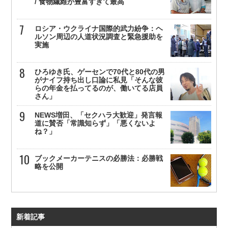
/ 食物繊維が豊富すぎて最高
ロシア・ウクライナ国際的武力紛争：ヘ
ルソン周辺の人道状況調査と緊急援助を
実施
ひろゆき氏、ゲーセンで70代と80代の男
がナイフ持ち出し口論に私見「そんな彼
らの年金を払ってるのが、働いてる店員
さん」
NEWS増田、「セクハラ大歓迎」発言報
道に賛否「常識知らず」「悪くないよ
ね？」
ブックメーカーテニスの必勝法：必勝戦
略を公開
新着記事