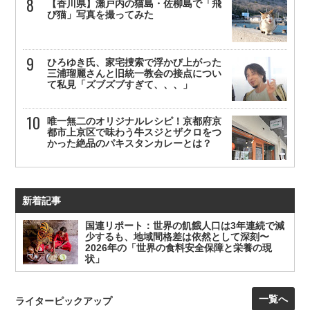
【香川県】瀬戸内の猫島・佐柳島で「飛
び猫」写真を撮ってみた
ひろゆき氏、家宅捜索で浮かび上がった
三浦瑠麗さんと旧統一教会の接点につい
て私見「ズブズブすぎて、、、」
唯一無二のオリジナルレシピ！京都府京
都市上京区で味わう牛スジとザクロをつ
かった絶品のパキスタンカレーとは？
新着記事
国連リポート：世界の飢餓人口は3年連続で減
少するも、地域間格差は依然として深刻〜
2026年の「世界の食料安全保障と栄養の現
状」
一覧へ
ライターピックアップ