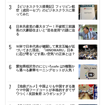
【ビジネスクラス搭乗記】フィリピン航
空（成田ーセブ）のビジネスクラスに乗
ってみた
日本共産党の最大タブー！不破哲三前議
長の大豪邸住まいと”芸名使用”の謎に迫
る
Ｗ杯で日本代表が健闘して東京五輪が近
づいてきた現在、「HINOMARU」日本
に忍び寄る”どす黒い空気”の正体とは？
愛知県稲沢市のにじいろcafe は5種類か
ら選べる豪華モーニングセットが人気！
【池袋グルメ】中国よりも中国すぎる激
ウマ中国フードコートが本格的すぎてザ
ワつく / 友誼食府 ユウギショクフ