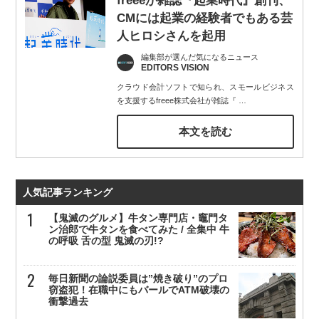
freeeが雑誌『起業時代』創刊、
CMには起業の経験者でもある芸
人ヒロシさんを起用
編集部が選んだ気になるニュース
EDITORS VISION
クラウド会計ソフトで知られ、スモールビジネス
を支援するfreee株式会社が雑誌『
…
本文を読む
人気記事ランキング
【鬼滅のグルメ】牛タン専門店・竈門タ
ン治郎で牛タンを食べてみた / 全集中 牛
の呼吸 舌の型 鬼滅の刃!?
毎日新聞の論説委員は”焼き破り”のプロ
窃盗犯！在職中にもバールでATM破壊の
衝撃過去