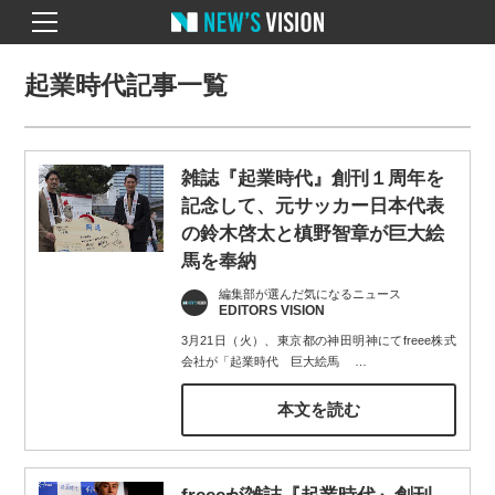
起業時代記事一覧
雑誌『起業時代』創刊１周年を
記念して、元サッカー日本代表
の鈴木啓太と槙野智章が巨大絵
馬を奉納
編集部が選んだ気になるニュース
EDITORS VISION
3月21日（火）、東京都の神田明神にてfreee株式
会社が「起業時代 巨大絵馬
…
本文を読む