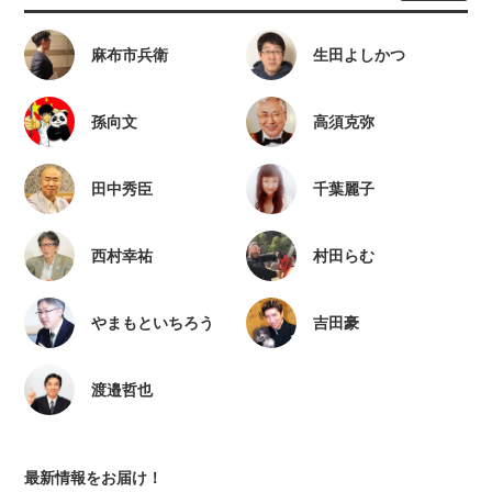
麻布市兵衛
生田よしかつ
孫向文
高須克弥
田中秀臣
千葉麗子
西村幸祐
村田らむ
やまもといちろう
吉田豪
渡邉哲也
最新情報をお届け！