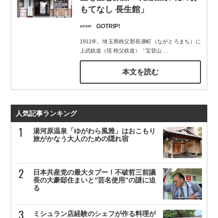
もてなし 長生館」
GOTRIP!
1911年、埼玉県秩父郡長瀞町（ながとろまち）に
上武鉄道（現 秩父鉄道）「宝登山
…
本文を読む
人気記事ランキング
湯河原温泉「ゆがわら風雅」はおこもり
旅がかなう大人のための隠れ宿
日本共産党の最大タブー！不破哲三前議
長の大豪邸住まいと”芸名使用”の謎に迫
る
ミシュラン店経験のシェフが作る料理が