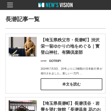
長瀞記事一覧
【埼玉県秩父市・長瀞町】渋沢
栄一翁ゆかりの地をめぐる｜寳
登山神社、有隣倶楽部
GOTRIP!
2024年7月3日、20年ぶりに3種類の日本銀行券が
発行されました。新しい一万円
…
本文を読む
【埼玉県長瀞町】長瀞渓谷・岩
畳を望む旅館「長瀞温泉 花のお