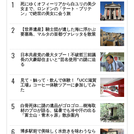
死にゆくオフィーリアから白ユリの美少
女まで、ロンドンの「テート・ブリテ
ン」で絶世の美女に会う旅
【世界遺産】騎士団が遺した海に浮かぶ
要塞島、マルタの首都ヴァレッタを散策
日本共産党の最大タブー！不破哲三前議
長の大豪邸住まいと”芸名使用”の謎に迫
る
見て・触って・飲んで体験！『UCC滋賀
工場』コーヒー体験ツアーに参加してみ
た
白骨死体に謎の遺品がゴロゴロ…樹海取
材のプロが語る、猛暑でも冷や汗の出る
「富士山・青木ヶ原」散歩案内
博多駅前で美味しく水炊きを味わうなら