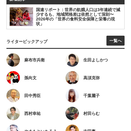
国連リポート：世界の飢餓人口は3年連続で減
少するも、地域間格差は依然として深刻〜
2026年の「世界の食料安全保障と栄養の現
状」
一覧へ
ライターピックアップ
麻布市兵衛
生田よしかつ
孫向文
高須克弥
田中秀臣
千葉麗子
西村幸祐
村田らむ