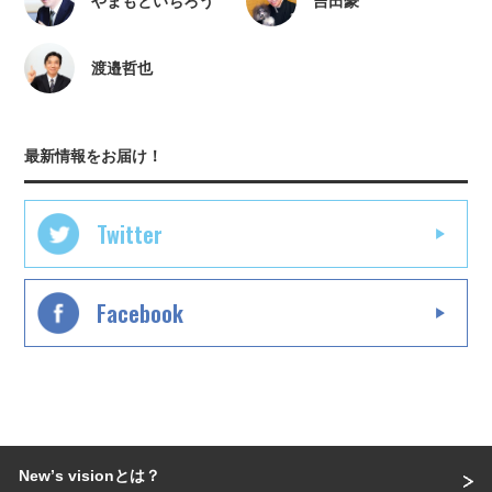
やまもといちろう
吉田豪
渡邉哲也
最新情報をお届け！
Twitter
Facebook
Newʼs visionとは？