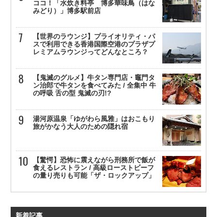
ココ！「水炊き料亭 博多華味鳥（はな
みどり）」博多駅前店
【世界のラウンジ】プライオリティ・パ
スで利用できる香港国際空港のプラザプ
レミアムラウンジってどんなところ？
【鬼滅のグルメ】牛タン専門店・竈門タ
ン治郎で牛タンを食べてみた / 全集中 牛
の呼吸 舌の型 鬼滅の刃!?
湯河原温泉「ゆがわら風雅」はおこもり
旅がかなう大人のための隠れ宿
【驚愕】恐怖に震えながら刑務所で飯が
食えるレストラン / 高級ローストビーフ
の量り売りも可能「ザ・ロックアップ」
新着記事