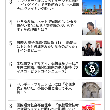
ノルウェー・オスロのミュージアム地区
「ビィグドイ」で博物館めぐり ～木造教
会にヴァイキング船も～
ひろゆき氏、ネットで物議の“レンタル
障がい者”に私見「支持派のおいらで
す」その理由とは？
怒髪天 増子直純×吉田豪（1）「怒髪天
はもともと愚連隊みたいなものだった」
｜インタビュー
米投信フィデリティ、仮想資産サービス
年内に開始、機関投資家の参入期待【フ
ィスコ・ビットコインニュース】
ベルギー・ブリュッセルには「小便少
女」もいた。小便小僧と違って不人
気！？
国際通貨基金専務理事、「仮想通貨技術
は金融システムに明らかに影響してい