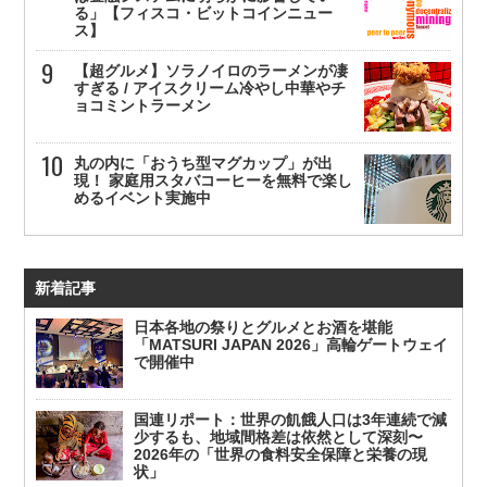
る」【フィスコ・ビットコインニュー
ス】
【超グルメ】ソラノイロのラーメンが凄
すぎる / アイスクリーム冷やし中華やチ
ョコミントラーメン
丸の内に「おうち型マグカップ」が出
現！ 家庭用スタバコーヒーを無料で楽し
めるイベント実施中
新着記事
日本各地の祭りとグルメとお酒を堪能
「MATSURI JAPAN 2026」高輪ゲートウェイ
で開催中
国連リポート：世界の飢餓人口は3年連続で減
少するも、地域間格差は依然として深刻〜
2026年の「世界の食料安全保障と栄養の現
状」