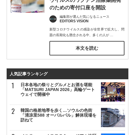
ウイルスのワクチン治療薬開発
のための寄付口座を開設
編集部が選んだ気になるニュース
EDITORS VISION
新型コロナウイルスの感染が全世界で拡大し、問
題の長期化も懸念される中、多くの人が
…
本文を読む
人気記事ランキング
日本各地の祭りとグルメとお酒を堪能
「MATSURI JAPAN 2026」高輪ゲート
ウェイで開催中
韓国の格差地帯を歩く…ソウルの色街
「清凉里588 オーパルパル」解体現場を
訪ねて