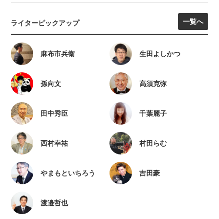
一覧へ
ライターピックアップ
麻布市兵衛
生田よしかつ
孫向文
高須克弥
田中秀臣
千葉麗子
西村幸祐
村田らむ
やまもといちろう
吉田豪
渡邉哲也