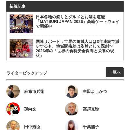
新着記事
日本各地の祭りとグルメとお酒を堪能
「MATSURI JAPAN 2026」高輪ゲートウェイ
で開催中
国連リポート：世界の飢餓人口は3年連続で減
少するも、地域間格差は依然として深刻〜
2026年の「世界の食料安全保障と栄養の現
状」
一覧へ
ライターピックアップ
麻布市兵衛
生田よしかつ
孫向文
高須克弥
田中秀臣
千葉麗子