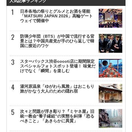
人気記事ランキング
日本各地の祭りとグルメとお酒を堪能
「MATSURI JAPAN 2026」高輪ゲート
ウェイで開催中
防弾少年団（BTS）が中国で流行する背
景とは？中国共産党が手のひら返しで韓
国に接近のワケ
スターバックス渋谷cocoti店に期間限定
スペシャルフォトスポット登場！ 味覚だ
けでなく「瞬間」を楽しむ
湯河原温泉「ゆがわら風雅」はおこもり
旅がかなう大人のための隠れ宿
次々と問題が浮き彫り？『ミヤネ屋』旧
統一教会“養子縁組”の実態を糾弾「恐る
べきこと」「あきらかに異質」