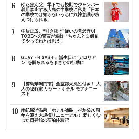
ゆたぼん父、零下でも校則でジャンパー
着用禁止する広島の中学校に私見「日本
の学校では知らないうちに奴隷意識が植
えつけられる」
中居正広、“引き抜き”疑いの滝沢秀明
TOBEへの苦言が波紋「ちゃんと面倒見
てやってねとは思う」
GLAY・HISASHI、誕生日に“デロリア
ン”を贈られるもまさかの行動に
【徳島県鳴門市】全室露天風呂付き！ 大
人の隠れ家 リゾートホテル モアナコー
スト
南紀勝浦温泉「ホテル浦島」が創業70周
年を迎え大規模リニューアル！ 新しくな
った日昇館の宿泊体験記