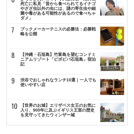
死亡に私見「昔から食べられてるイナゴ
やざざ虫以外の虫には、謎の寄生虫や細
菌や毒がある可能性があるので食べちゃ
ダメ」
ブックメーカーテニスの必勝法：必勝戦
略を公開
【沖縄・石垣島】竹富島を望むコンドミ
ニアムリゾート「ビボビバ石垣島」宿泊
記
渋谷でおしゃれなランチ10選｜一人でも
使いやすい店
【世界のお城】エリザベス女王のお気に
入り、900年に及ぶイギリス王室の歴史
を見守ってきたウィンザー城