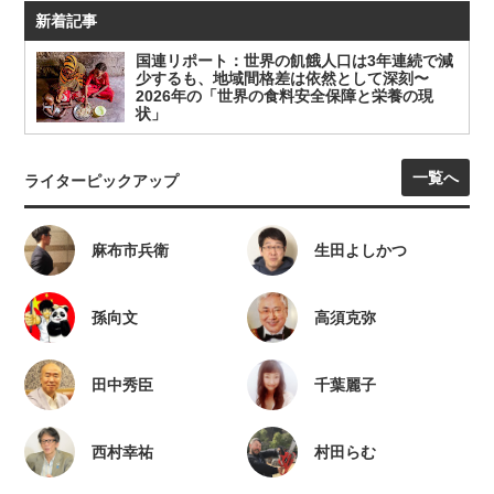
新着記事
国連リポート：世界の飢餓人口は3年連続で減
少するも、地域間格差は依然として深刻〜
2026年の「世界の食料安全保障と栄養の現
状」
一覧へ
ライターピックアップ
麻布市兵衛
生田よしかつ
孫向文
高須克弥
田中秀臣
千葉麗子
西村幸祐
村田らむ