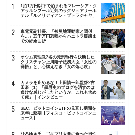
1泊1万円以下で泊まれるマレーシア・ク
アラルンプール近郊のラグジュアリーホ
テル「ルメリディアン・プトラジャヤ」
東電元副社長、「被災地運動家と関係
を…」五千万円恐喝からハニトラ疑惑ま
での紆余曲折
オウム真理教7名の死刑執行を決断した
クリスチャン上川陽子法務大臣「女性の
覚悟」と、心構えなき「女の落ち度」
カメラを止めるな！上田慎一郎監督×吉
田豪（1）「黒歴史のブログを消すのは
負けな感じがしたというか、これも含め
て俺」｜インタビュー
SEC、ビットコインETFの見直し期間を
来年に延期【フィスコ・ビットコインニ
ュース】
ひろゆき氏、ゴキブリ大量に食べた男性